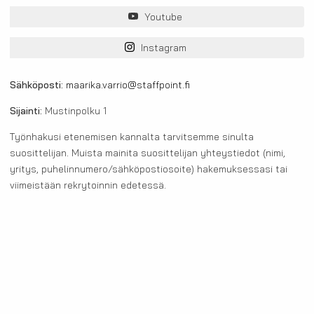
Youtube
Instagram
Sähköposti:
maarika.varrio@staffpoint.fi
Sijainti:
Mustinpolku 1
Työnhakusi etenemisen kannalta tarvitsemme sinulta
suosittelijan. Muista mainita suosittelijan yhteystiedot (nimi,
yritys, puhelinnumero/sähköpostiosoite) hakemuksessasi tai
viimeistään rekrytoinnin edetessä.