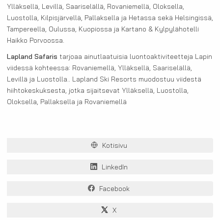
Ylläksellä, Levillä, Saariselällä, Rovaniemellä, Oloksella,
Luostolla, Kilpisjärvellä, Pallaksella ja Hetassa sekä Helsingissä,
Tampereella, Oulussa, Kuopiossa ja Kartano & Kylpylähotelli
Haikko Porvoossa.
Lapland Safaris
tarjoaa ainutlaatuisia luontoaktiviteetteja Lapin
viidessä kohteessa: Rovaniemellä, Ylläksellä, Saariselällä,
Levillä ja Luostolla.. Lapland Ski Resorts muodostuu viidestä
hiihtokeskuksesta, jotka sijaitsevat Ylläksellä, Luostolla,
Oloksella, Pallaksella ja Rovaniemellä
Kotisivu
LinkedIn
Facebook
X