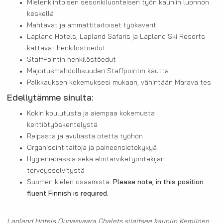
Mielenkiintoisen sesonkiluonteisen työn kauniin luonnon
keskellä
Mahtavat ja ammattitaitoiset työkaverit
Lapland Hotels, Lapland Safaris ja Lapland Ski Resorts
kattavat henkilöstöedut
StaffPointin henkilöstöedut
Majoitusmahdollisuuden Staffpointin kautta
Palkkauksen kokemuksesi mukaan, vähintään Marava tes
Edellytämme sinulta:
Kokin koulutusta ja aiempaa kokemusta
keittiötyöskentelystä
Reipasta ja avuliasta otetta työhön
Organisointitaitoja ja paineensietokykyä
Hygieniapassia sekä elintarviketyöntekijän
terveysselvitystä
Suomen kielen osaamista.
Please note, in this position
fluent Finnish is required.
Lapland Hotels Ounasvaara Chalets sijaitsee kauniin Kemijoen