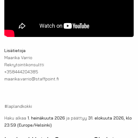
Lisätietoja
Maarika Varrio
Rekrytointikonsultti
+358444204385
maarika.varrio@staffpoint.fi
#laplandkokki
Haku alkaa
1. heinäkuuta 2026
ja päättyy
31. elokuuta 2026, klo
23.59
(Europe/Helsinki)