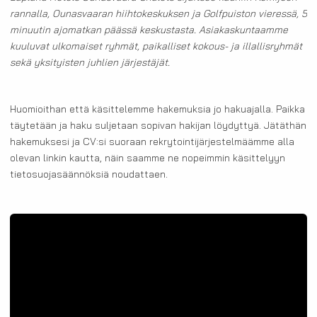
rannalla, Ounasvaaran hiihtokeskuksen ja Golfpuiston vieressä, 5
minuutin ajomatkan päässä keskustasta. Asiakaskuntaamme
kuuluvat ulkomaiset ryhmät, paikalliset kokous- ja illallisryhmät
sekä yksityisten juhlien järjestäjät.
Huomioithan että käsittelemme hakemuksia jo hakuajalla. Paikka
täytetään ja haku suljetaan sopivan hakijan löydyttyä. Jätäthän
hakemuksesi ja CV:si suoraan rekrytointijärjestelmäämme alla
olevan linkin kautta, näin saamme ne nopeimmin käsittelyyn
tietosuojasäännöksiä noudattaen.