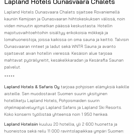
Lapland Hotels Ounasvaara Chalets
Lapland Hotels Ounasvaara Chalets sijaitsee Rovaniemellä
kauniin Kemijoen ja Ounasvaaran hiihtokeskuksen välissä, noin
viiden minuutin ajomatkan päässä keskustasta. Hotellin
majoitusvaihtoehtoihin sisältyy erikokoisia mökkejä ja
lomahuoneistoja, joissa kaikissa on oma sauna ja keittiö. Talvisin
Ounasvaaran rinteet ja ladut sekä WNTR Sauna ja avanto
sijaitsevat aivan hotellin vieressä. Kesäisin alue tarjoaa
mahtavat pyöräilyreitit, kesäkelkkaradan ja Kesärafla Saunan
palvelut.
*****
Lapland Hotels & Safaris Oy
tarjoaa pohjoisen elämyksiä kaikille
aisteille. Sen muodostavat Suomen suurin yksityinen
hotelliketju Lapland Hotels, Pohjoismaiden suurin
ohjelmapalveluyritys Lapland Safaris ja Lapland Ski Resorts.
Koko konserni työllistää yhteensä noin 1 950 henkeä.
Lapland Hotelsiin
kuuluu 20 hotellia, yli 2 600 huonetta ja
huoneistoa sekä reilu 11 000 ravintolapaikkaa ympäri Suomen: