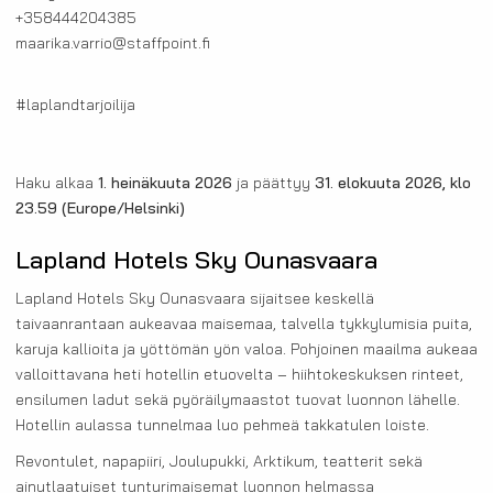
+358444204385
maarika.varrio@staffpoint.fi
#laplandtarjoilija
Haku alkaa
1. heinäkuuta 2026
ja päättyy
31. elokuuta 2026, klo
23.59
(Europe/Helsinki)
Lapland Hotels Sky Ounasvaara
Lapland Hotels Sky Ounasvaara sijaitsee keskellä
taivaanrantaan aukeavaa maisemaa, talvella tykkylumisia puita,
karuja kallioita ja yöttömän yön valoa. Pohjoinen maailma aukeaa
valloittavana heti hotellin etuovelta – hiihtokeskuksen rinteet,
ensilumen ladut sekä pyöräilymaastot tuovat luonnon lähelle.
Hotellin aulassa tunnelmaa luo pehmeä takkatulen loiste.
Revontulet, napapiiri, Joulupukki, Arktikum, teatterit sekä
ainutlaatuiset tunturimaisemat luonnon helmassa