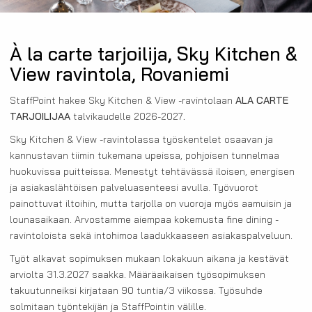
À la carte tarjoilija, Sky Kitchen &
View ravintola, Rovaniemi
StaffPoint hakee Sky Kitchen & View -ravintolaan
ALA CARTE
TARJOILIJAA
talvikaudelle 2026-2027
.
Sky Kitchen & View -ravintolassa työskentelet osaavan ja
kannustavan tiimin tukemana upeissa, pohjoisen tunnelmaa
huokuvissa puitteissa. Menestyt tehtävässä iloisen, energisen
ja asiakaslähtöisen palveluasenteesi avulla. Työvuorot
painottuvat iltoihin, mutta tarjolla on vuoroja myös aamuisin ja
lounasaikaan. Arvostamme aiempaa kokemusta fine dining -
ravintoloista sekä intohimoa laadukkaaseen asiakaspalveluun.
Työt alkavat sopimuksen mukaan lokakuun aikana ja kestävät
arviolta 31.3.2027 saakka. Määräaikaisen työsopimuksen
takuutunneiksi kirjataan 90 tuntia/3 viikossa. Työsuhde
solmitaan työntekijän ja StaffPointin välille.