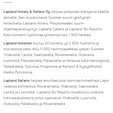
*****
Lapland Hotels & Safaris Oy
tarjoaa pohjoisen elämyksiä kaikille
aisteille. Sen muodostavat Suomen suurin yksityinen
hotelliketju Lapland Hotels, Pohjoismaiden suurin
ohjelmapalveluyritys Lapland Safaris ja Lapland Ski Resorts.
Koko konserni työllistää yhteensä noin 1 950 henkeä.
Lapland Hotelsiin
kuuluu 20 hotellia, yli 2 600 huonetta ja
huoneistoa sekä reilu 11 000 ravintolapaikkaa ympäri Suomen:
Ylläksellä, Levillä, Saariselällä, Rovaniemellä, Oloksella,
Luostolla, Kilpisjärvellä, Pallaksella ja Hetassa sekä Helsingissä,
Tampereella, Oulussa, Kuopiossa ja Kartano & Kylpylähotelli
Haikko Porvoossa.
Lapland Safaris
tarjoaa ainutlaatuisia luontoaktiviteetteja Lapin
viidessä kohteessa: Rovaniemellä, Ylläksellä, Saariselällä,
Levillä ja Luostolla.. Lapland Ski Resorts muodostuu viidestä
hiihtokeskuksesta, jotka sijaitsevat Ylläksellä, Luostolla,
Oloksella, Pallaksella ja Rovaniemellä