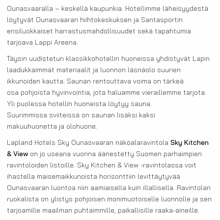
Ounasvaaralla – keskellä kaupunkia. Hotellimme läheisyydestä
löytyvät Ounasvaaran hiihtokeskuksen ja Santasportin
ensiluokkaiset harrastusmahdollisuudet sekä tapahtumia
tarjoava Lappi Areena.
Täysin uudistetun klassikkohotellin huoneissa yhdistyvät Lapin
laadukkaimmat materiaalit ja luonnon läsnäolo suurien
ikkunoiden kautta. Saunan rentouttava voima on tärkeä
osa pohjoista hyvinvointia, jota haluamme vieraillemme tarjota.
Yli puolessa hotellin huoneista löytyy sauna.
Suurimmissa sviiteissä on saunan lisäksi kaksi
makuuhuonetta ja olohuone.
Lapland Hotels Sky Ounasvaaran näköalaravintola
Sky Kitchen
& View
on jo useana vuonna äänestetty Suomen parhaimpien
ravintoloiden listoille. Sky Kitchen & View -ravintolassa voit
ihastella maisemaikkunoista horisonttiin levittäytyvää
Ounasvaaran luontoa niin aamiaisella kuin illallisella. Ravintolan
ruokalista on ylistys pohjoisen monimuotoiselle luonnolle ja sen
tarjoamille maailman puhtaimmille, paikallisille raaka-aineille.