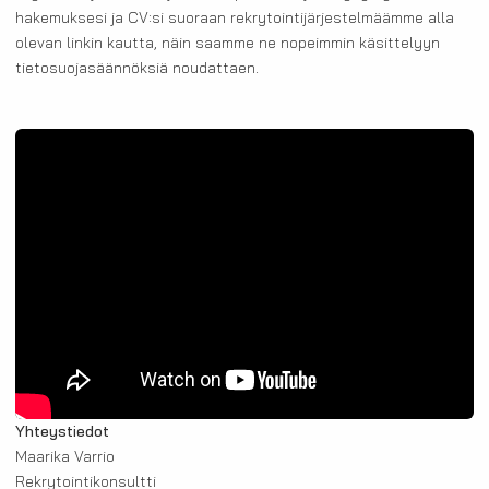
hakemuksesi ja CV:si suoraan rekrytointijärjestelmäämme alla
olevan linkin kautta, näin saamme ne nopeimmin käsittelyyn
tietosuojasäännöksiä noudattaen.
Yhteystiedot
Maarika Varrio
Rekrytointikonsultti