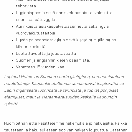
tehtävistä
Hygieniapassia sekä anniskelupassia tai valmiutta
suorittaa pätevyydet
Aurinkoista asiakaspalveluasennetta sekä hyviä
vuorovaikutustaitoja
Hyvää paineensietokykyä sekä kykyä hymyillä myös
kiireen keskellä
Luotettavuutta ja joustavuutta
Suomen ja englannin kielen osaamista.
Vähintään 18 vuoden ikää
Lapland Hotels on Suomen suurin yksityinen, perheomisteinen
hotellitoimija. Kaupunkihotellimme ammentavat inspiraationsa
Lapin mystisestä luonnosta ja tarinoista ja tuovat pohjoiset
elämykset, maut ja vieraanvaraisuuden keskelle kaupungin
sykettä.
Huomioithan että käsittelemme hakemuksia jo hakuajalla. Paikka
täytetään ja haku suljetaan sopivan hakijan löydyttyä. Jätäthän