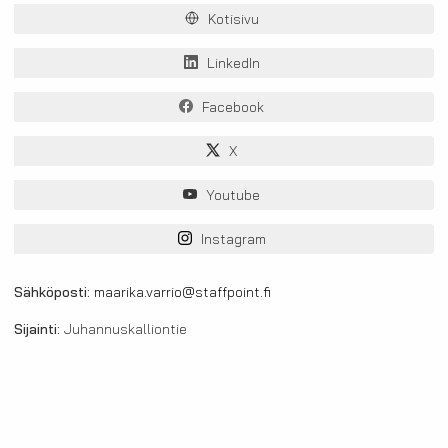
Kotisivu
LinkedIn
Facebook
X
Youtube
Instagram
Sähköposti:
maarika.varrio@staffpoint.fi
Sijainti:
Juhannuskalliontie