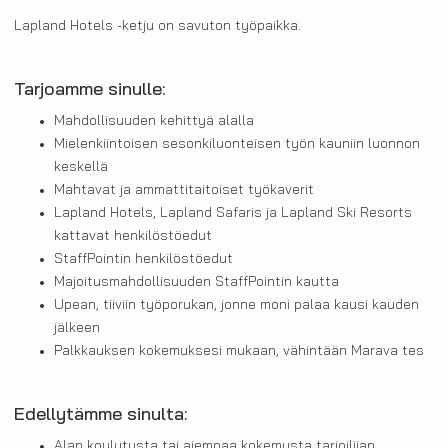
Lapland Hotels -ketju on savuton työpaikka.
Tarjoamme sinulle:
Mahdollisuuden kehittyä alalla
Mielenkiintoisen sesonkiluonteisen työn kauniin luonnon
keskellä
Mahtavat ja ammattitaitoiset työkaverit
Lapland Hotels, Lapland Safaris ja Lapland Ski Resorts
kattavat henkilöstöedut
StaffPointin henkilöstöedut
Majoitusmahdollisuuden StaffPointin kautta
Upean, tiiviin työporukan, jonne moni palaa kausi kauden
jälkeen
Palkkauksen kokemuksesi mukaan, vähintään Marava tes
Edellytämme sinulta:
Alan koulutusta tai aiempaa kokemusta tarjoilijan