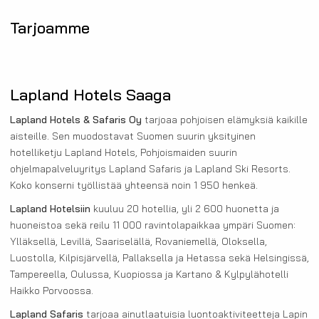
Tarjoamme
Lapland Hotels Saaga
Lapland Hotels & Safaris Oy
tarjoaa pohjoisen elämyksiä kaikille
aisteille. Sen muodostavat Suomen suurin yksityinen
hotelliketju Lapland Hotels, Pohjoismaiden suurin
ohjelmapalveluyritys Lapland Safaris ja Lapland Ski Resorts.
Koko konserni työllistää yhteensä noin 1 950 henkeä.
Lapland Hotelsiin
kuuluu 20 hotellia, yli 2 600 huonetta ja
huoneistoa sekä reilu 11 000 ravintolapaikkaa ympäri Suomen:
Ylläksellä, Levillä, Saariselällä, Rovaniemellä, Oloksella,
Luostolla, Kilpisjärvellä, Pallaksella ja Hetassa sekä Helsingissä,
Tampereella, Oulussa, Kuopiossa ja Kartano & Kylpylähotelli
Haikko Porvoossa.
Lapland Safaris
tarjoaa ainutlaatuisia luontoaktiviteetteja Lapin