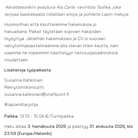
-Kevätsesonkiin avautuva Àla Carte -ravintola Tsohka, joka
tarjoaa laadukkaalla listallaan aitoja ja puhtaita Lapin makuja.
Huomioithan että käsittelemme hakemuksia jo
hakuaikana. Paikat täytetään sopivien hakijoiden
löydyttyä. Jätäthän hakemuksesi ja CV:si suoraan
rekrytointijärjestelmäämme alla olevan linkin kautta, näin
saamme ne nopeimmin käsittelyyn tietosuojasäännöksiä
noudattaen.
Lisätietoja työpaikasta
Susanna Kähkönen
Rekrytointikonsultti
susanna.kahkonen@staffpoint.fi
#laplandtarjoilija
Palkka:
13.70 - 15.04 €/Tuntipalkka
Haku alkaa
3. heinäkuuta 2026
ja päättyy
31. elokuuta 2026, klo
23.59
(Europe/Helsinki)