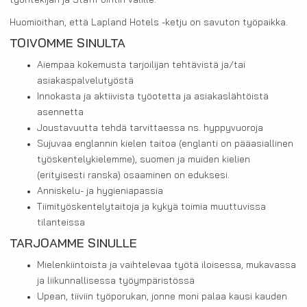
työntekijän ja StaffPointin välille.
Huomioithan, että Lapland Hotels -ketju on savuton työpaikka.
TOIVOMME SINULTA
Aiempaa kokemusta tarjoilijan tehtävistä ja/tai
asiakaspalvelutyöstä
Innokasta ja aktiivista työotetta ja asiakaslähtöistä
asennetta
Joustavuutta tehdä tarvittaessa ns. hyppyvuoroja
Sujuvaa englannin kielen taitoa (englanti on pääasiallinen
työskentelykielemme), suomen ja muiden kielien
(erityisesti ranska) osaaminen on eduksesi.
Anniskelu- ja hygieniapassia
Tiimityöskentelytaitoja ja kykyä toimia muuttuvissa
tilanteissa
TARJOAMME SINULLE
Mielenkiintoista ja vaihtelevaa työtä iloisessa, mukavassa
ja liikunnallisessa työympäristössä
Upean, tiiviin työporukan, jonne moni palaa kausi kauden