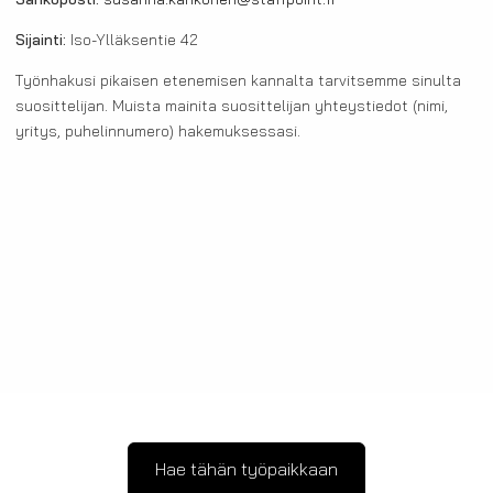
Sähköposti:
susanna.kahkonen@staffpoint.fi
Sijainti:
Iso-Ylläksentie 42
Työnhakusi pikaisen etenemisen kannalta tarvitsemme sinulta
suosittelijan. Muista mainita suosittelijan yhteystiedot (nimi,
yritys, puhelinnumero) hakemuksessasi.
Hae tähän työpaikkaan