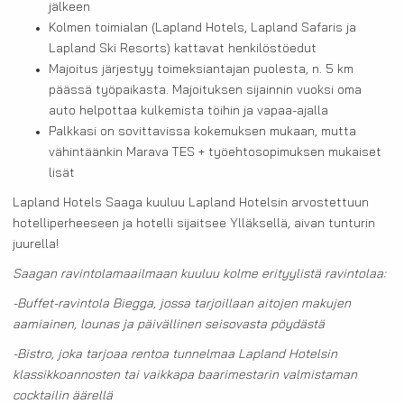
jälkeen
Kolmen toimialan (Lapland Hotels, Lapland Safaris ja
Lapland Ski Resorts) kattavat henkilöstöedut
Majoitus järjestyy toimeksiantajan puolesta, n. 5 km
päässä työpaikasta. Majoituksen sijainnin vuoksi oma
auto helpottaa kulkemista töihin ja vapaa-ajalla
Palkkasi on sovittavissa kokemuksen mukaan, mutta
vähintäänkin Marava TES + työehtosopimuksen mukaiset
lisät
Lapland Hotels Saaga kuuluu Lapland Hotelsin arvostettuun
hotelliperheeseen ja hotelli sijaitsee Ylläksellä, aivan tunturin
juurella!
Saagan ravintolamaailmaan kuuluu kolme erityylistä ravintolaa:
-Buffet-ravintola Biegga, jossa tarjoillaan aitojen makujen
aamiainen, lounas ja päivällinen seisovasta pöydästä
-Bistro, joka tarjoaa rentoa tunnelmaa Lapland Hotelsin
klassikkoannosten tai vaikkapa baarimestarin valmistaman
cocktailin äärellä