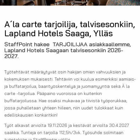
A´la carte tarjoilija, talvisesonkiin,
Lapland Hotels Saaga, Ylläs
StaffPoint hakee
TARJOILIJAA
asiakkaallemme,
Lapland Hotels Saagaan talvisesonkiin 2026-
2027.
Työtehtävät määräytyvät osin hakijan omien vahvuuksien ja
kokemuksen mukaisesti. Tehtäviin voi kuulua esimerkiksi aamiais-
ja buffatarjoilua, baarityöskentelyä ja juomamyyntiä sekä À la
carte -tarjoilua. Pääpaino vuoroissa on kuitenkin
buffatarjoilussa. Hae osaksi mukavaa ja tiivistä työporukkaa,
jossa puhalletaan yhteen hiileen, niin uudet tulokkaat kuin
edelliskausien konkaritkin!
Työt alkavat arviolta 19.11.2026 ja kestävät arviolta 30.4.2027
saakka. Tunteja on tarjolla 112,5h/3vk. Työsuhde solmitaan