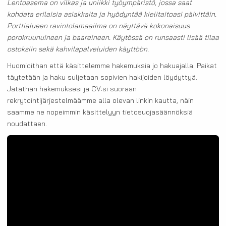
Lentoasema on vilkas ja uniikki työympäristö, jossa saat
kohdata erilaisia asiakkaita ja hyödyntää kielitaitoasi päivittäin.
Porttialueen ravintolamaailma on näyttävä kokonaisuus
porokruunuineen ja baareineen. Käytössä on runsaasti lisää tilaa
ostoksiin sekä kahvilapalveluiden käyttöön.
Huomioithan että käsittelemme hakemuksia jo hakuajalla. Paikat
täytetään ja haku suljetaan sopivien hakijoiden löydyttyä.
Jätäthän hakemuksesi ja CV:si suoraan
rekrytointijärjestelmäämme alla olevan linkin kautta, näin
saamme ne nopeimmin käsittelyyn tietosuojasäännöksiä
noudattaen.