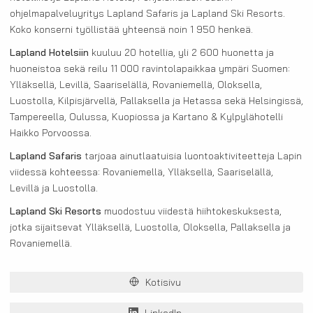
ohjelmapalveluyritys Lapland Safaris ja Lapland Ski Resorts.
Koko konserni työllistää yhteensä noin 1 950 henkeä.
Lapland Hotelsiin
kuuluu 20 hotellia, yli 2 600 huonetta ja
huoneistoa sekä reilu 11 000 ravintolapaikkaa ympäri Suomen:
Ylläksellä, Levillä, Saariselällä, Rovaniemellä, Oloksella,
Luostolla, Kilpisjärvellä, Pallaksella ja Hetassa sekä Helsingissä,
Tampereella, Oulussa, Kuopiossa ja Kartano & Kylpylähotelli
Haikko Porvoossa.
Lapland Safaris
tarjoaa ainutlaatuisia luontoaktiviteetteja Lapin
viidessä kohteessa: Rovaniemellä, Ylläksellä, Saariselällä,
Levillä ja Luostolla.
Lapland Ski Resorts
muodostuu viidestä hiihtokeskuksesta,
jotka sijaitsevat Ylläksellä, Luostolla, Oloksella, Pallaksella ja
Rovaniemellä.
Kotisivu