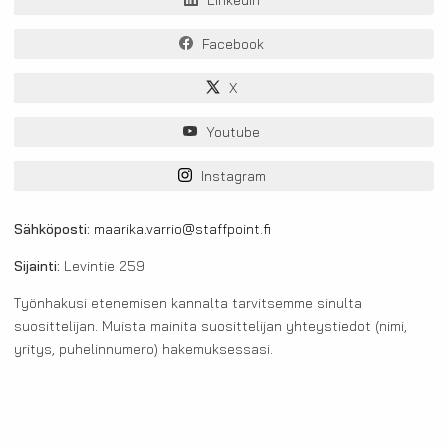
LinkedIn
Facebook
X
Youtube
Instagram
Sähköposti:
maarika.varrio@staffpoint.fi
Sijainti:
Levintie 259
Työnhakusi etenemisen kannalta tarvitsemme sinulta
suosittelijan. Muista mainita suosittelijan yhteystiedot (nimi,
yritys, puhelinnumero) hakemuksessasi.