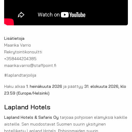
Lisätietoja
Maarika Varrio
Rekrytointikonsultti
+358444204385
maarika.varrio@staffpoint.fi
#laplandtarjoilija
Haku alkaa
1. heinäkuuta 2026
ja päättyy
31. elokuuta 2026, klo
23.59
(Europe/Helsinki)
Lapland Hotels
Lapland Hotels & Safaris Oy
tarjoaa pohjoisen elämyksiä kaikille
aisteille. Sen muodostavat Suomen suurin yksityinen
hotelliketju Lapland Hotels, Pohjoismaiden suurin