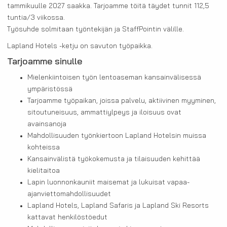
tammikuulle 2027 saakka. Tarjoamme töitä täydet tunnit 112,5
tuntia/3 viikossa.
Työsuhde solmitaan työntekijän ja StaffPointin välille.
Lapland Hotels -ketju on savuton työpaikka.
Tarjoamme sinulle
Mielenkiintoisen työn lentoaseman kansainvälisessä
ympäristössä
Tarjoamme työpaikan, joissa palvelu, aktiivinen myyminen,
sitoutuneisuus, ammattiylpeys ja iloisuus ovat
avainsanoja
Mahdollisuuden työnkiertoon Lapland Hotelsin muissa
kohteissa
Kansainvälistä työkokemusta ja tilaisuuden kehittää
kielitaitoa
Lapin luonnonkauniit maisemat ja lukuisat vapaa-
ajanviettomahdollisuudet
Lapland Hotels, Lapland Safaris ja Lapland Ski Resorts
kattavat henkilöstöedut