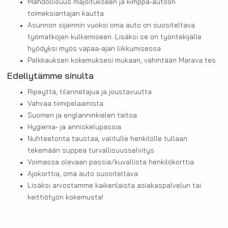
Mahdollisuus majoitukseen ja kimppa-autoon
toimeksiantajan kautta
Asunnon sijainnin vuoksi oma auto on suositeltava
työmatkojen kulkemiseen. Lisäksi se on työntekijälle
hyödyksi myös vapaa-ajan liikkumisessa
Palkkauksen kokemuksesi mukaan, vähintään Marava tes
Edellytämme sinulta
Ripeyttä, tilannetajua ja joustavuutta
Vahvaa tiimipelaamista
Suomen ja englanninkielen taitoa
Hygienia- ja anniskelupassia
Nuhteetonta taustaa, valitulle henkilölle tullaan
tekemään suppea turvallisuusselvitys
Voimassa olevaan passia/kuvallista henkilökorttia
Ajokorttia, oma auto suositeltava
Lisäksi arvostamme kaikenlaista asiakaspalvelun tai
keittiötyön kokemusta!