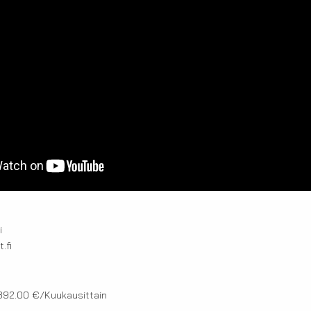
i
.fi
2392.00 €/Kuukausittain