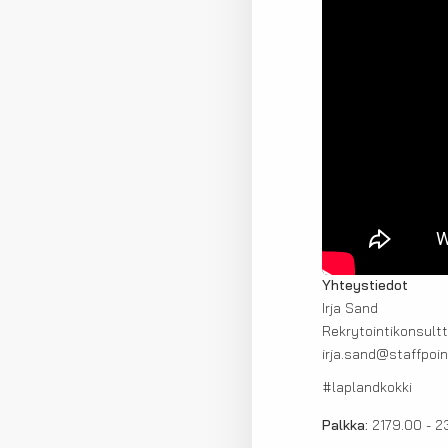
Yhteystiedot
Irja Sand
Rekrytointikonsultt
irja.sand@staffpoint
#laplandkokki
Palkka:
2179.00 - 