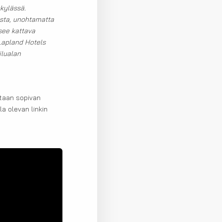
kylässä.
rasta, unohtamatta
tsee kattava
 Lapland Hotels
ilualan
etaan sopivan
a olevan linkin