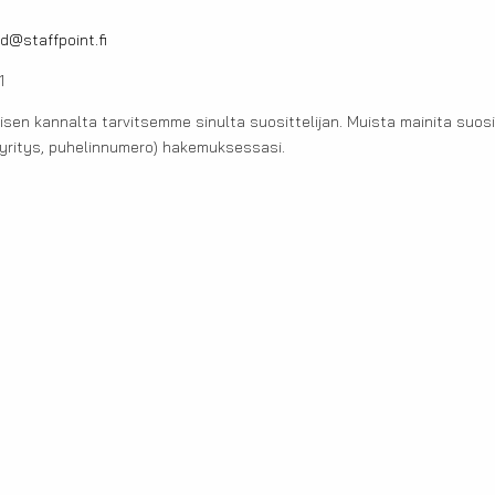
nd@staffpoint.fi
1
en kannalta tarvitsemme sinulta suosittelijan. Muista mainita suosit
 yritys, puhelinnumero) hakemuksessasi.