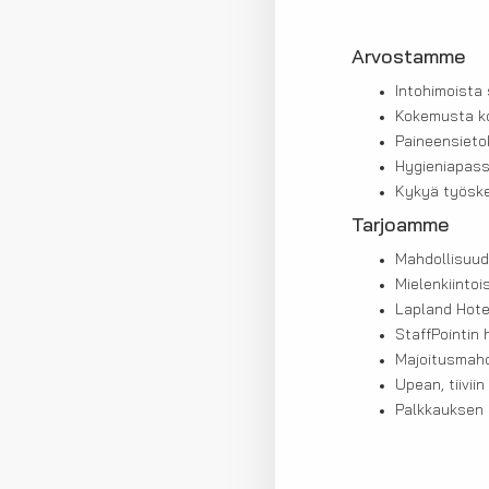
Arvostamme
Intohimoista
Kokemusta ko
Paineensiet
Hygieniapass
Kykyä työsken
Tarjoamme
Mahdollisuud
Mielenkiinto
Lapland Hote
StaffPointin
Majoitusmahd
Upean, tiivii
Palkkauksen