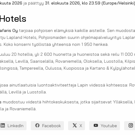
äkuuta 2026
ja päättyy
31. elokuuta 2026, klo 23.59
(Europe/Helsinki
Hotels
afaris Oy
tarjoaa pohjoisen elämyksiä kaikille aisteille. Sen muodos
etju Lapland Hotels, Pohjoismaiden suurin ohjelmapalveluyritys Laplan
s. Koko konserni työllistää yhteensä noin 1 950 henkeä.
uluu 20 hotellia, yli 2 600 huonetta ja huoneistoa sekä reilu 11 000 
sellä, Levillä, Saariselällä, Rovaniemellä, Oloksella, Luostolla, Kilpis
singissä, Tampereella, Oulussa, Kuopiossa ja Kartano & Kylpylähotel
joaa ainutlaatuisia luontoaktiviteetteja Lapin viidessä kohteessa: Ro
llä, Levillä ja Luostolla.
s
muodostuu viidestä hiihtokeskuksesta, jotka sijaitsevat Ylläksellä, 
lla ja Rovaniemellä.
LinkedIn
Facebook
X
Youtube