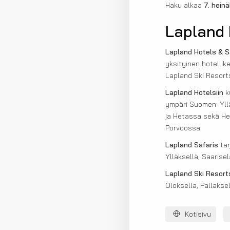
Haku alkaa
7. hein
Lapland 
Lapland Hotels & S
yksityinen hotellik
Lapland Ski Resort
Lapland Hotelsiin
ku
ympäri Suomen: Ylläk
ja Hetassa sekä Hel
Porvoossa.
Lapland Safaris
tar
Ylläksellä, Saariselä
Lapland Ski Resort
Oloksella, Pallakse
Kotisivu