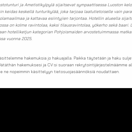
totunturi ja Ametistikylpylä sijaitsevat sympaattisessa Luoston kelo
in keidas keskellä tunturikylää, joka tarjoaa laatutietoiselle vain pa
olamaailmaa ja kattavaa esiintyjien tarjontaa. Hotellin alueella sijai
ossa on kolme ravintolaa, kaksi tilausravintolaa, yökerho sekä baari.
aan hotelliketjun kategorian Pohjoismaiden arvostetuimmassa matka
ssa vuonna 2025.
äsittelemme hakemuksia jo hakuajalla. Paikka täytetään ja haku sulj
Jätäthän hakemuksesi ja CV:si suoraan rekrytointijärjestelmäämme all
e ne nopeimmin käsittelyyn tietosuojasäännöksiä noudattaen.