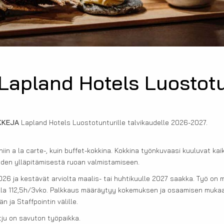
 Lapland Hotels Luostot
KKEJA
Lapland Hotels Luostotunturille talvikaudelle 2026-2027.
niin a la carte-, kuin buffet-kokkina. Kokkina työnkuvaasi kuuluvat kaik
yden ylläpitämisestä ruoan valmistamiseen.
2026
ja kestävät arviolta maalis- tai huhtikuulle 2027 saakka. Työ on 
olla 112,5h/3vko. Palkkaus määräytyy kokemuksen ja osaamisen muka
n ja Staffpointin välille.
tju on savuton työpaikka.