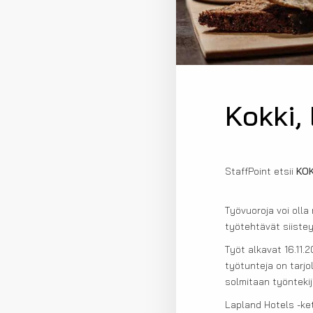
Kokki,
StaffPoint etsii
KO
Työvuoroja voi olla 
työtehtävät siiste
Työt alkavat 16.11.
työtunteja on tarj
solmitaan työntekijä
Lapland Hotels -ke