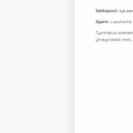
Sähköposti:
irja.sa
Sijainti:
Luostontie 
Työnhakusi etenemis
yhteystiedot (nimi,