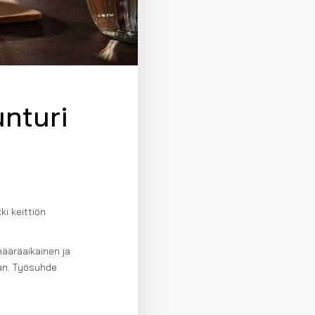
unturi
ki keittiön
määräaikainen ja
an. Työsuhde