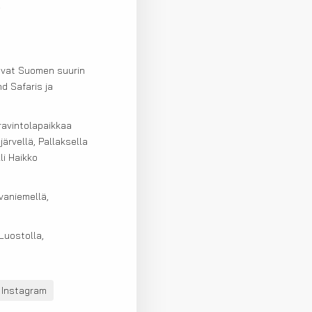
)
tavat Suomen suurin
d Safaris ja
ravintolapaikkaa
järvellä, Pallaksella
li Haikko
vaniemellä,
Luostolla,
Instagram