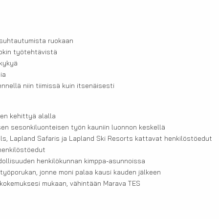
 suhtautumista ruokaan
kin työtehtävistä
okykyä
ia
nellä niin tiimissä kuin itsenäisesti
en kehittyä alalla
isen sesonkiluonteisen työn kauniin luonnon keskellä
ls, Lapland Safaris ja Lapland Ski Resorts kattavat henkilöstöedut
 henkilöstöedut
ollisuuden henkilökunnan kimppa-asunnoissa
n työporukan, jonne moni palaa kausi kauden jälkeen
 kokemuksesi mukaan, vähintään Marava TES