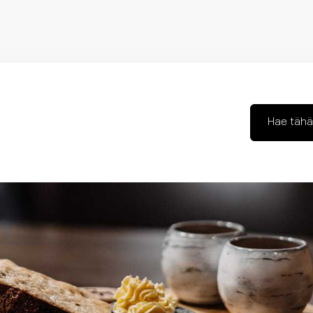
Hae tähä