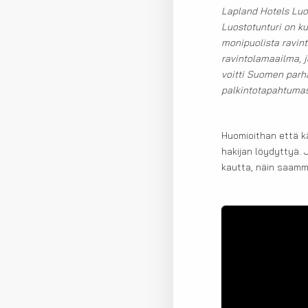
Lapland Hotels Luos
Luostotunturi on ku
monipuolista ravint
ravintolamaailma, j
voitti Suomen parh
palkintotapahtuma
Huomioithan että k
hakijan löydyttyä. 
kautta, näin saamm