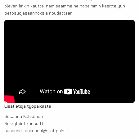
olevan linkin kautta, näin saamme ne nopeimmin käsittelyyn
tietosuojasäännöksiä noudattaen.
Lisätietoja työpaikasta
Susanna Kähkönen
Rekrytointikonsultti
susanna.kahkonen@staffpoint.fi