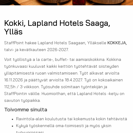
Kokki, Lapland Hotels Saaga,
Ylläs
StaffPoint hakee Lapland Hotels Saagaan, Ylläkselle
KOKKEJA,
talvi- ja kevätkauteen 2026-2027.
Voit työllistyä a la carte-, buffet- tai aamiaiskokkina. Kokkina
työnkuvaasi kuuluvat kaikki keittiön työtehtävät siisteyden
ylläpitämisestä ruoan valmistamiseen. Työt alkavat arviolta
16.11.2026 ja päättyvät arviolta 18.4.2027. Työ on kokoaikainen
112,5h / 3 viikkoon. Työsuhde solmitaan työntekijän ja
StaffPointin välille. Huomioithan, että Lapland Hotels -ketju on
savuton työpaikka.
Toivomme sinulta
Ravintola-alan koulutusta tai kokemusta kokin tehtävistä
Kykyä työskennellä oma-toimisesti ja myös yksin
työvuorossasi