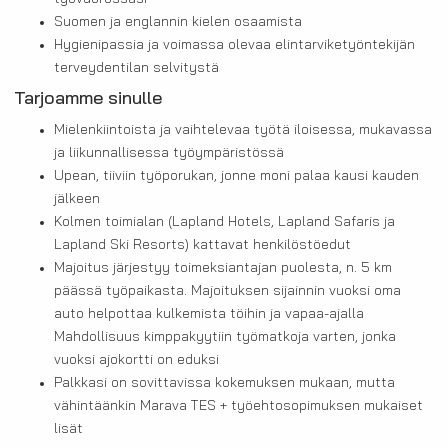
Suomen ja englannin kielen osaamista
Hygienipassia ja voimassa olevaa elintar­vi­ke­työn­tekijän
tervey­dentilan selvitystä
Tarjoamme sinulle
Mielenkiintoista ja vaihtelevaa työtä iloisessa, mukavassa
ja liikunnallisessa työympäristössä
Upean, tiiviin työporukan, jonne moni palaa kausi kauden
jälkeen
Kolmen toimialan (Lapland Hotels, Lapland Safaris ja
Lapland Ski Resorts) kattavat henkilöstöedut
Majoitus järjestyy toimeksiantajan puolesta, n. 5 km
päässä työpaikasta. Majoituksen sijainnin vuoksi oma
auto helpottaa kulkemista töihin ja vapaa-ajalla
Mahdollisuus kimppakyytiin työmatkoja varten, jonka
vuoksi ajokortti on eduksi
Palkkasi on sovittavissa kokemuksen mukaan, mutta
vähintäänkin Marava TES + työehtosopimuksen mukaiset
lisät