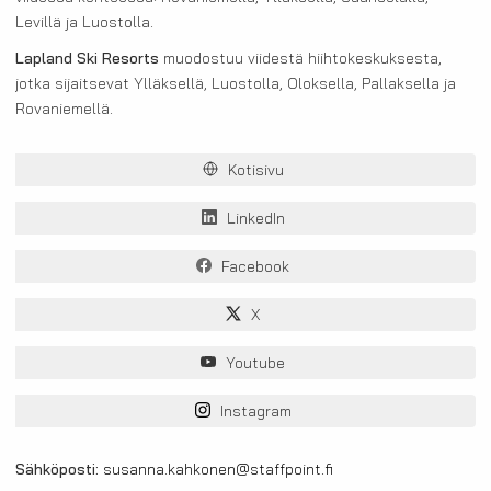
Levillä ja Luostolla.
Lapland Ski Resorts
muodostuu viidestä hiihtokeskuksesta,
jotka sijaitsevat Ylläksellä, Luostolla, Oloksella, Pallaksella ja
Rovaniemellä.
Kotisivu
LinkedIn
Facebook
X
Youtube
Instagram
Sähköposti:
susanna.kahkonen@staffpoint.fi