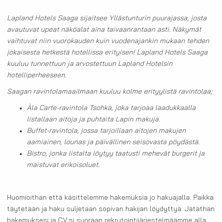
Lapland Hotels Saaga sijaitsee Yllästunturin puurajassa, josta
avautuvat upeat näköalat aina taivaanrantaan asti. Näkymät
vaihtuvat niin vuorokauden kuin vuodenajankin mukaan tehden
jokaisesta hetkestä hotellissa erityisen! Lapland Hotels Saaga
kuuluu tunnettuun ja arvostettuun Lapland Hotelsin
hotelliperheeseen.
Saagan ravintolamaailmaan kuuluu kolme erityylistä ravintolaa;
Àla Carte-ravintola Tsohka, joka tarjoaa laadukkaalla
listallaan aitoja ja puhtaita Lapin makuja.
Buffet-ravintola, jossa tarjoillaan aitojen makujen
aamiainen, lounas ja päivällinen seisovasta pöydästä.
Bistro, jonka listalta löytyy taatusti mehevät burgerit ja
maistuvat erikoisoluet.
Huomioithan että käsittelemme hakemuksia jo hakuajalla. Paikka
täytetään ja haku suljetaan sopivan hakijan löydyttyä. Jätäthän
hakemuksesi ja CV:si suoraan rekrytointijärjestelmäämme alla