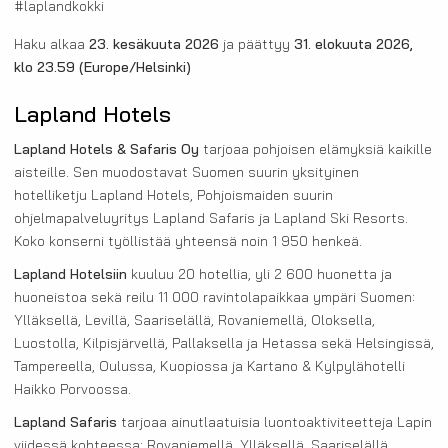
#laplandkokki
Haku alkaa
23. kesäkuuta 2026
ja päättyy
31. elokuuta 2026,
klo 23.59
(Europe/Helsinki)
Lapland Hotels
Lapland Hotels & Safaris Oy
tarjoaa pohjoisen elämyksiä kaikille
aisteille. Sen muodostavat Suomen suurin yksityinen
hotelliketju Lapland Hotels, Pohjoismaiden suurin
ohjelmapalveluyritys Lapland Safaris ja Lapland Ski Resorts.
Koko konserni työllistää yhteensä noin 1 950 henkeä.
Lapland Hotelsiin
kuuluu 20 hotellia, yli 2 600 huonetta ja
huoneistoa sekä reilu 11 000 ravintolapaikkaa ympäri Suomen:
Ylläksellä, Levillä, Saariselällä, Rovaniemellä, Oloksella,
Luostolla, Kilpisjärvellä, Pallaksella ja Hetassa sekä Helsingissä,
Tampereella, Oulussa, Kuopiossa ja Kartano & Kylpylähotelli
Haikko Porvoossa.
Lapland Safaris
tarjoaa ainutlaatuisia luontoaktiviteetteja Lapin
viidessä kohteessa: Rovaniemellä, Ylläksellä, Saariselällä,