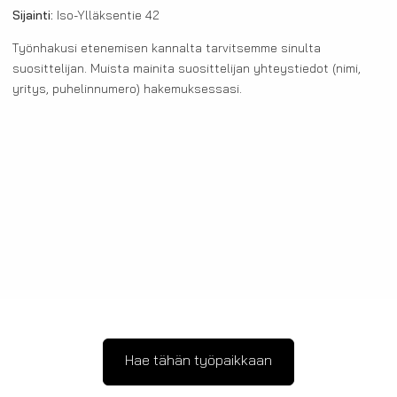
Sijainti:
Iso-Ylläksentie 42
Työnhakusi etenemisen kannalta tarvitsemme sinulta
suosittelijan. Muista mainita suosittelijan yhteystiedot (nimi,
yritys, puhelinnumero) hakemuksessasi.
Hae tähän työpaikkaan