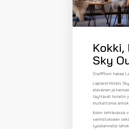
Kokki,
Sky Ou
StaffPoint hakee L
Lapland Hotels Sky
eläväinen ja kansai
täyttävät hotellin 
mutkattomia annoks
Kokin tehtävässä va
valmistukseen sekä
työskennellä tehok