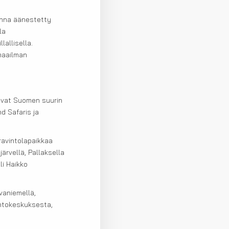
nna äänestetty
la
lallisella.
 maailman
tavat Suomen suurin
d Safaris ja
ravintolapaikkaa
järvellä, Pallaksella
li Haikko
vaniemellä,
iihtokeskuksesta,