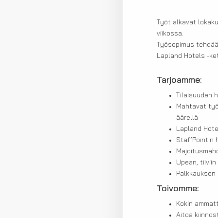
Työt alkavat lokaku
viikossa.
Työsopimus tehdään 
Lapland Hotels -ke
Tarjoamme:
Tilaisuuden h
Mahtavat työ
äärellä
Lapland Hote
StaffPointin
Majoitusmahd
Upean, tiivii
Palkkauksen 
Toivomme:
Kokin ammatt
Aitoa kiinno