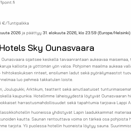
fpoint.fi
04 €/Tuntipalkka
äkuuta 2026
ja päättyy
31. elokuuta 2026, klo 23.59
(Europe/Helsinki)
Hotels Sky Ounasvaara
 Ounasvaara sijaitsee keskellä taivaanrantaan aukeavaa maisemaa, t
 karuja kallioita ja yöttömän yön valoa. Pohjoinen maailma aukeaa vall
– hiihtokeskuksen rinteet, ensilumen ladut sekä pyöräilymaastot tuov
unnelmaa luo pehmeä takkatulen loiste.
ri, Joulupukki, Arktikum, teatterit sekä ainutlaatuiset tunturimaise
skellä kaupunkia. Hotellimme läheisyydestä löytyvät Ounasvaaran hi
uokkaiset harrastusmahdollisuudet sekä tapahtumia tarjoava Lappi A
klassikkohotellin huoneissa yhdistyvät Lapin laadukkaimmat materiaal
kunoiden kautta. Saunan rentouttava voima on tärkeä osa pohjoista hy
me tarjota. Yli puolessa hotellin huoneista löytyy sauna. Suurimmiss