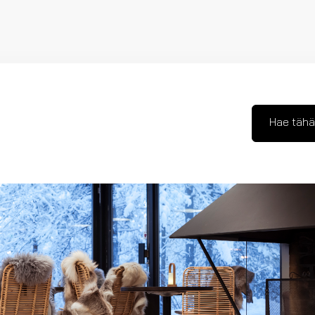
Hae tähä