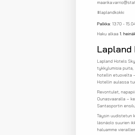
maarika.varrio@staf
#laplandkokki
Palkka:
13.70 - 15.
Haku alkaa
1. hein
Lapland 
Lapland Hotels Sky
tykkylumisia puita,
hotellin etuovelta 
Hotellin aulassa t
Revontulet, napapii
Ounasvaaralla – ke
Santasportin ensil
Täysin uudistetun 
läsnäolo suurien ik
haluamme vieraillem