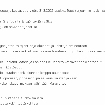
ussa ja kestävät arviolta 31.3.2027 saakka. Töitä tarjoamme keskimää
Staffpointin ja työntekijän välille.
tju on savuton työpaikka.
yödyntää taitojasi laaja-alaisesti ja kehittyä entisestään
kaverit ja mielenkiintoisen sesonkiluonteisen työn kaupungin komei
ls, Lapland Safaris ja Lapland Ski Resorts kattavat henkilöstöedut
 henkilöstöedut
ollisuuden henkilökunnan kimppa-asunnoissa
n työporukan, jonne moni palaa kausi kauden jälkeen
kokemuksesi mukaan, vähintään Marava tes
itutkintoa tai työkokemusta
stusta kokin työtä kohtaan