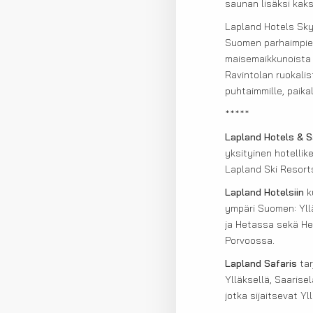
saunan lisäksi kak
Lapland Hotels Sk
Suomen parhaimpien 
maisemaikkunoista h
Ravintolan ruokalis
puhtaimmille, paikall
*****
Lapland Hotels & S
yksityinen hotellik
Lapland Ski Resort
Lapland Hotelsiin
ku
ympäri Suomen: Ylläk
ja Hetassa sekä Hel
Porvoossa.
Lapland Safaris
tar
Ylläksellä, Saarise
jotka sijaitsevat Yl