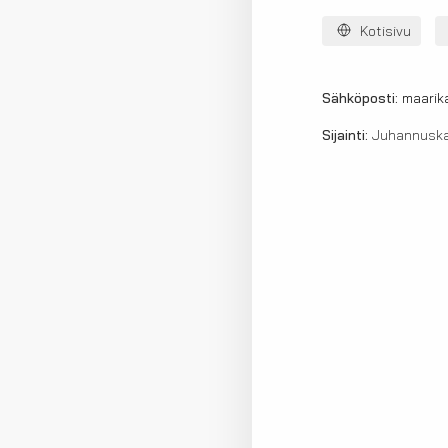
Kotisivu
Sähköposti:
maarika
Sijainti:
Juhannuskal