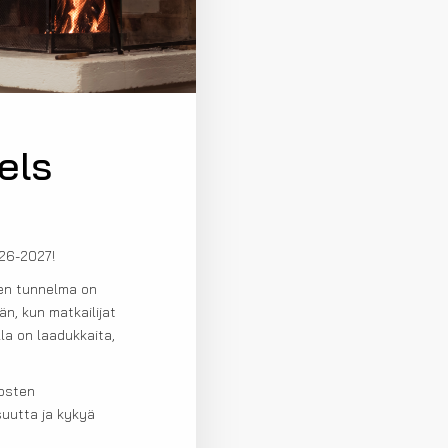
els
026-2027!
ten tunnelma on
n, kun matkailijat
lla on laadukkaita,
nosten
uutta ja kykyä