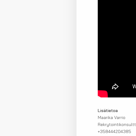
Lisätietoa
Maarika Varrio
Rekrytointikonsultt
+358444204385