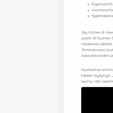
Organisointit
Joustavuutta
Hygieniapass
Sky Kitchen & View
sijalle 43 Suomen 5
maisemien äärellä k
Toimenkuvaasi kuul
kokouslounaiden ja 
Huomioithan että k
hakijan löydyttyä. 
kautta, näin saamm