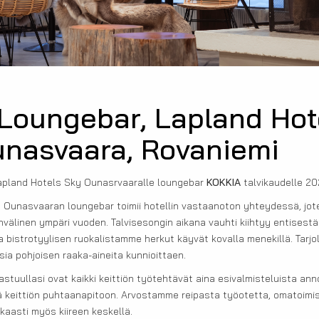
 Loungebar, Lapland Hot
nasvaara, Rovaniemi
apland Hotels Sky Ounasrvaaralle loungebar
KOKKIA
talvikaudelle 2
 Ounasvaaran loungebar toimii hotellin vastaanoton yhteydessä, jo
nvälinen ympäri vuoden. Talvisesongin aikana vauhti kiihtyy entisestää
ja bistrotyylisen ruokalistamme herkut käyvät kovalla menekillä. Tarjo
ia pohjoisen raaka-aineita kunnioittaen.
stuullasi ovat kaikki keittiön työtehtävät aina esivalmisteluista an
 keittiön puhtaanapitoon. Arvostamme reipasta työotetta, omatoimis
kaasti myös kiireen keskellä.