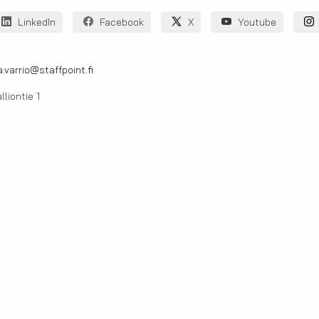
LinkedIn
Facebook
X
Youtube
.varrio@staffpoint.fi
liontie 1