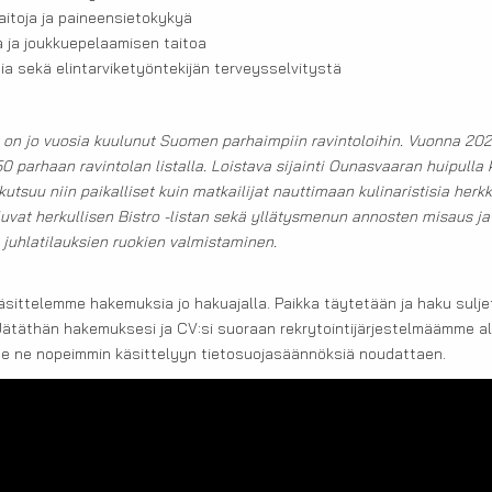
aitoja ja paineensietokykyä
 ja joukkuepelaamisen taitoa
ia sekä elintarviketyöntekijän terveysselvitystä
 on jo vuosia kuulunut Suomen parhaimpiin ravintoloihin. Vuonna 2025
0 parhaan ravintolan listalla. Loistava sijainti Ounasvaaran huipulla
utsuu niin paikalliset kuin matkailijat nauttimaan kulinaristisia herk
uvat herkullisen Bistro -listan sekä yllätysmenun annosten misaus j
juhlatilauksien ruokien valmistaminen.
äsittelemme hakemuksia jo hakuajalla. Paikka täytetään ja haku sulj
Jätäthän hakemuksesi ja CV:si suoraan rekrytointijärjestelmäämme all
e ne nopeimmin käsittelyyn tietosuojasäännöksiä noudattaen.