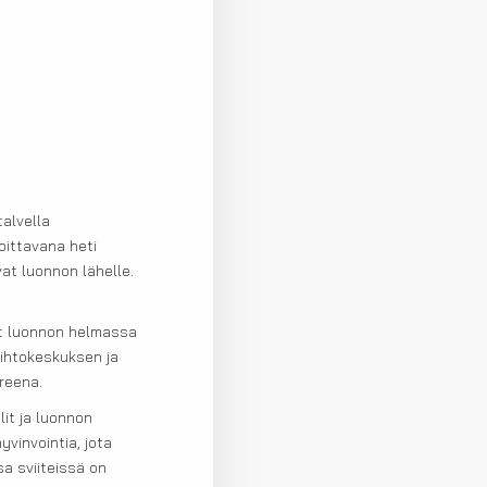
alvella
oittavana heti
at luonnon lähelle.
mat luonnon helmassa
ihtokeskuksen ja
reena.
it ja luonnon
vinvointia, jota
a sviiteissä on