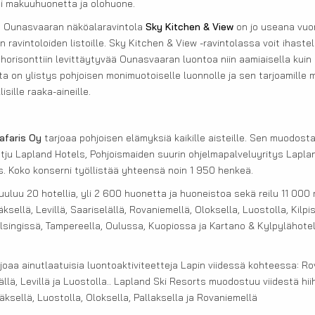
si makuuhuonetta ja olohuone.
y Ounasvaaran näköalaravintola
Sky Kitchen & View
on jo useana vuo
ravintoloiden listoille. Sky Kitchen & View -ravintolassa voit ihastel
orisonttiin levittäytyvää Ounasvaaran luontoa niin aamiaisella kuin il
ta on ylistys pohjoisen monimuotoiselle luonnolle ja sen tarjoamille
isille raaka-aineille.
afaris Oy
tarjoaa pohjoisen elämyksiä kaikille aisteille. Sen muodos
etju Lapland Hotels, Pohjoismaiden suurin ohjelmapalveluyritys Laplan
s. Koko konserni työllistää yhteensä noin 1 950 henkeä.
uluu 20 hotellia, yli 2 600 huonetta ja huoneistoa sekä reilu 11 000 
sellä, Levillä, Saariselällä, Rovaniemellä, Oloksella, Luostolla, Kilpis
singissä, Tampereella, Oulussa, Kuopiossa ja Kartano & Kylpylähotel
joaa ainutlaatuisia luontoaktiviteetteja Lapin viidessä kohteessa: Ro
lällä, Levillä ja Luostolla.. Lapland Ski Resorts muodostuu viidestä h
läksellä, Luostolla, Oloksella, Pallaksella ja Rovaniemellä