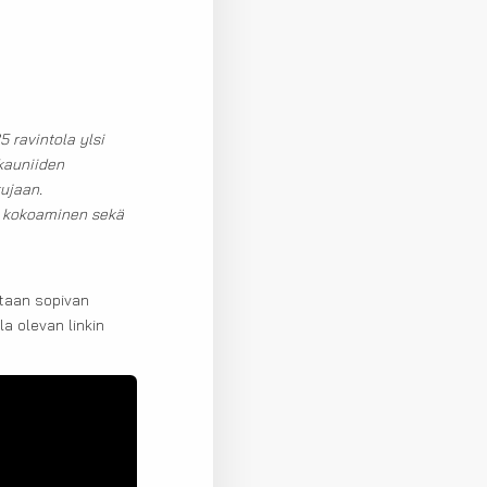
 ravintola ylsi
 kauniiden
kujaan.
a kokoaminen sekä
etaan sopivan
a olevan linkin