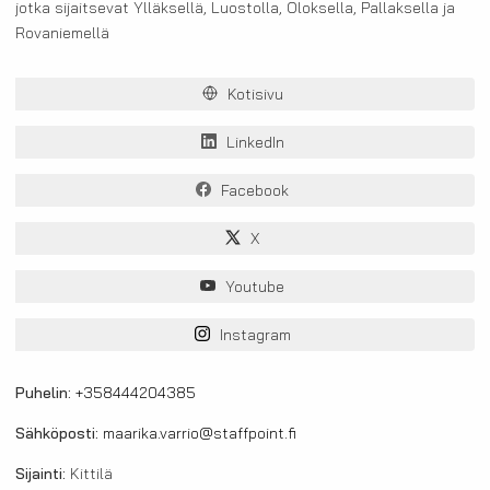
jotka sijaitsevat Ylläksellä, Luostolla, Oloksella, Pallaksella ja
Rovaniemellä
Kotisivu
LinkedIn
Facebook
X
Youtube
Instagram
Puhelin:
+358444204385
Sähköposti:
maarika.varrio@staffpoint.fi
Sijainti:
Kittilä