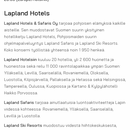
Lapland Hotels
Lapland Hotels & Safaris Oy
tarjoaa pohjoisen elämyksiä kaikille
aisteille. Sen muodostavat Suomen suurin yksityinen
hotelliketju Lapland Hotels, Pohjoismaiden suurin
ohjelmapalveluyritys Lapland Safaris ja Lapland Ski Resorts.
Koko konserni työllistää yhteensä noin 1 950 henkeä.
Lapland Hotelsiin
kuuluu 20 hotellia, yli 2 600 huonetta ja
huoneistoa sekä reilu 11 000 ravintolapaikkaa ympäri Suomen:
Ylläksellä, Levillä, Saariselällä, Rovaniemellä, Oloksella,
Luostolla, Kilpisjärvellä, Pallaksella ja Hetassa sekä Helsingissä,
Tampereella, Oulussa, Kuopiossa ja Kartano & Kylpylähotelli
Haikko Porvoossa.
Lapland Safaris
tarjoaa ainutlaatuisia luontoaktiviteetteja Lapin
viidessä kohteessa: Rovaniemellä, Ylläksellä, Saariselällä,
Levillä ja Luostolla.
Lapland Ski Resorts
muodostuu viidestä hiihtokeskuksesta,