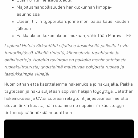
StaffPointin henkilöstöedut
Majoitusmahdollisuuden henkilökunnan kimppa-
asunnoissa
Upean, tiiviin työporukan, jonne moni palaa kausi kauden
jälkeen
Palkkauksen kokemuksesi mukaan, vähintään Marava TES
Lapland Hotels Sirkantähti sijaitsee keskeisellä paikalla Levin
tunturikylässä, lähellä rinteitä, kiinnostavia tapahtumia ja
aktiviteetteja. Hotellin ravintola on paikalla monimuotoisesta
ruokakulttuurista; yhdistelmä maistuvaa pohjoista ruokaa ja
laadukkaimpia viinejä!
Huomioithan että käsittelemme hakemuksia jo hakuajalla. Paikka
täytetään ja haku suljetaan sopivan hakijan löydyttyä. Jätäthän
hakemuksesi ja CV:si suoraan rekrytointijärjestelmäämme alla
olevan linkin kautta, näin saamme ne nopeimmin käsittelyyn
tietosuojasäännöksiä noudattaen.