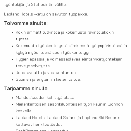
työntekijän ja Staffpointin välille.
Lapland Hotels -ketju on savuton työpaikka.
Toivomme sinulta:
Kokin ammattitutkintoa ja kokemusta ravintolakokin
työstä
Kokemusta työskentelystä kiireisessä työympäristössä ja
kykyä myös itsenäiseen työskentelyyn.
Hygieniapassia ja voimassaolevaa elintarviketyöntekijän
terveysselvitystä
Joustavuutta ja vastuuntuntoa.
Suomen ja englannin kielen taitoa.
Tarjoamme sinulle:
Mahdollisuuden kehittyä alalla
Mielenkiintoisen sesonkiluonteisen työn kauniin luonnon
keskellä
Lapland Hotels, Lapland Safaris ja Lapland Ski Resorts
kattavat henkilöstöedut