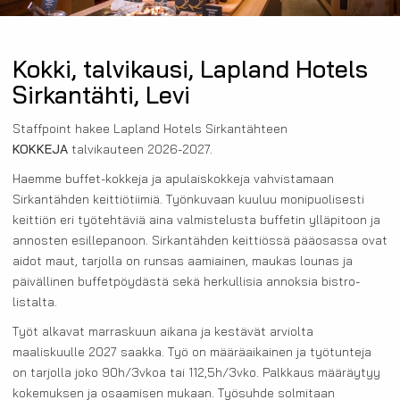
Kokki, talvikausi, Lapland Hotels
Sirkantähti, Levi
Staffpoint hakee Lapland Hotels Sirkantähteen
KOKKEJA
talvikauteen 2026-2027.
Haemme buffet-kokkeja ja apulaiskokkeja vahvistamaan
Sirkantähden keittiötiimiä. Työnkuvaan kuuluu monipuolisesti
keittiön eri työtehtäviä aina valmistelusta buffetin ylläpitoon ja
annosten esillepanoon. Sirkantähden keittiössä pääosassa ovat
aidot maut, tarjolla on runsas aamiainen, maukas lounas ja
päivällinen buffetpöydästä sekä herkullisia annoksia bistro-
listalta.
Työt alkavat marraskuun aikana
ja kestävät arviolta
maaliskuulle 2027 saakka. Työ on määräaikainen ja työtunteja
on tarjolla joko 90h/3vkoa tai 112,5h/3vko. Palkkaus määräytyy
kokemuksen ja osaamisen mukaan. Työsuhde solmitaan