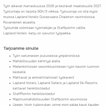
Työt alkavat marraskuussa 2026 ja kestävät maaliskuulle 2027.
Työtunteja on tarjolla 90h/3 viikkoa. Työvuoroja voi olla myös
muissa Lapland Hotels Ounasvaara Chaletsin ravintoloissa
Rovaniemen alueella.
Työsuhde solmitaan työntekijän ja Staffpointin välille.
Lapland Hotels -ketju on savuton työpaikka.
Tarjoamme sinulle
Työn satumaisen jouluisessa ympäristössä
Mahdollisuuden kehittyä alalla
Mielenkiintoisen sesonkiluonteisen työn kauniin luonnon
keskellä
Mahtavat ja ammattitaitoiset työkaverit
Lapland Hotels, Lapland Safaris ja Lapland Ski Resorts
kattavat henkilöstöedut
StaffPointin henkilöstöedut
Majoitusmahdollisuuden Staffpointin asunnossa
Upean, tiiviin työporukan, jonne moni palaa kausi kauden