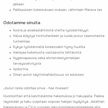
jälkeen
Palkkauksen kokemuksesi mukaan, vähintään Marava tes
Odotamme sinulta
Iloista ja asiakaslähtöistä otetta työskentelyyn
Halua eläytyä tonttuhenkeen ja luoda joulun taianomaista
tunnelmaa
Kykyä työskennellä kiireessäkin hymy huulilla
Aiempaa kokemusta vastaavista tehtävistä
Hygieniapassia sekä elintarviketyöntekijän
terveysselvitystä
Ajokorttia
Oman auton käyttömahdollisuus on eduksesi
Joulun taika odottaa sinua - hae mukaan!
Huomioithan että käsittelemme hakemuksia jo hakuajalla. Paikka
täytetään ja haku suljetaan sopivan hakijan löydyttyä. Jätäthän
hakemuksesi ja CV:si suoraan rekrytointijärjestelmäämme alla