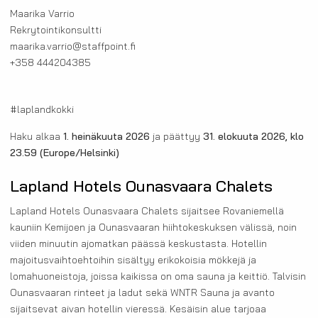
Maarika Varrio
Rekrytointikonsultti
maarika.varrio@staffpoint.fi
+358 444204385
#laplandkokki
Haku alkaa
1. heinäkuuta 2026
ja päättyy
31. elokuuta 2026, klo
23.59
(Europe/Helsinki)
Lapland Hotels Ounasvaara Chalets
Lapland Hotels Ounasvaara Chalets sijaitsee Rovaniemellä
kauniin Kemijoen ja Ounasvaaran hiihtokeskuksen välissä, noin
viiden minuutin ajomatkan päässä keskustasta. Hotellin
majoitusvaihtoehtoihin sisältyy erikokoisia mökkejä ja
lomahuoneistoja, joissa kaikissa on oma sauna ja keittiö. Talvisin
Ounasvaaran rinteet ja ladut sekä WNTR Sauna ja avanto
sijaitsevat aivan hotellin vieressä. Kesäisin alue tarjoaa