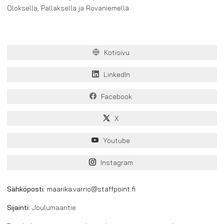
Oloksella, Pallaksella ja Rovaniemellä
Kotisivu
LinkedIn
Facebook
X
Youtube
Instagram
Sähköposti:
maarika.varrio@staffpoint.fi
Sijainti:
Joulumaantie