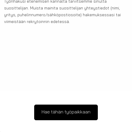
Työnhakusi etenemisen kannalta tarvitsemme sinulta
suosittelijan. Muista mainita suosittelijan yhteystiedot (nimi,
yritys, puhelinnumero/sähköpostiosoite) hakemuksessasi tai
viimeistään rekrytoinnin edetessä.
Hae tähän työpaikkaan