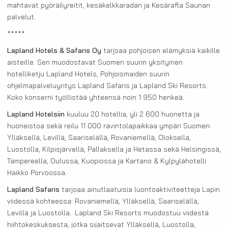
mahtavat pyöräilyreitit, kesäkelkkaradan ja Kesärafla Saunan
palvelut.
*****
Lapland Hotels & Safaris Oy
tarjoaa pohjoisen elämyksiä kaikille
aisteille. Sen muodostavat Suomen suurin yksityinen
hotelliketju Lapland Hotels, Pohjoismaiden suurin
ohjelmapalveluyritys Lapland Safaris ja Lapland Ski Resorts.
Koko konserni työllistää yhteensä noin 1 950 henkeä.
Lapland Hotelsiin
kuuluu 20 hotellia, yli 2 600 huonetta ja
huoneistoa sekä reilu 11 000 ravintolapaikkaa ympäri Suomen:
Ylläksellä, Levillä, Saariselällä, Rovaniemellä, Oloksella,
Luostolla, Kilpisjärvellä, Pallaksella ja Hetassa sekä Helsingissä,
Tampereella, Oulussa, Kuopiossa ja Kartano & Kylpylähotelli
Haikko Porvoossa.
Lapland Safaris
tarjoaa ainutlaatuisia luontoaktiviteetteja Lapin
viidessä kohteessa: Rovaniemellä, Ylläksellä, Saariselällä,
Levillä ja Luostolla.. Lapland Ski Resorts muodostuu viidestä
hiihtokeskuksesta, jotka sijaitsevat Ylläksellä, Luostolla,