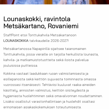
Lounaskokki, ravintola
Metsäkartano, Rovaniemi
StaffPoint etsii Tonttukahvila Metsäkartanoon
LOUNASKOKKIA
talvikaudelle 2026-2027!
Metsäkartanossa Napapiirillä sijaitsee taianomainen
Tonttukahvila, jossa vieraille on tarjolla herkullista lounasta,
kahvila- ja matkamuistotuotteita sekä iloista palvelua
jouluisissa puitteissa.
Kokkina vastaat laadukkaan ruoan valmistamisesta ja
esillepanosta sekä keittiön sujuvasta toiminnasta omassa
vuorossasi itsenäisesti. Tehtäviisi kuuluvat raaka-aineiden
käsittely, annosten valmistus, keittiön siisteydestä ja
hygieniasta huolehtiminen sekä omavalvonnan noudattaminen.
Lisäksi osallistut varastonhallintaan ja huolehdit osaltasi
erinomaisen asiakaskokemuksen toteutumisesta.