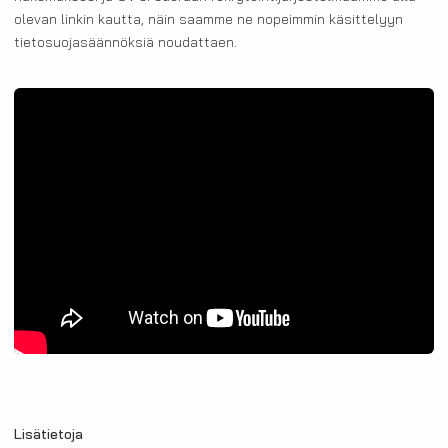
olevan linkin kautta, näin saamme ne nopeimmin käsittelyyn
tietosuojasäännöksiä noudattaen.
Lisätietoja