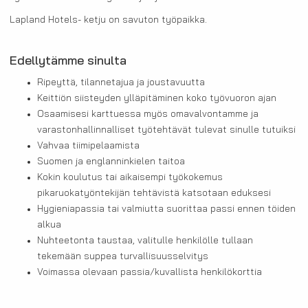
Lapland Hotels- ketju on savuton työpaikka.
Edellytämme sinulta
Ripeyttä, tilannetajua ja joustavuutta
Keittiön siisteyden ylläpitäminen koko työvuoron ajan
Osaamisesi karttuessa myös omavalvontamme ja
varastonhallinnalliset työtehtävät tulevat sinulle tutuiksi
Vahvaa tiimipelaamista
Suomen ja englanninkielen taitoa
Kokin koulutus tai aikaisempi työkokemus
pikaruokatyöntekijän tehtävistä katsotaan eduksesi
Hygieniapassia tai valmiutta suorittaa passi ennen töiden
alkua
Nuhteetonta taustaa, valitulle henkilölle tullaan
tekemään suppea turvallisuusselvitys
Voimassa olevaan passia/kuvallista henkilökorttia