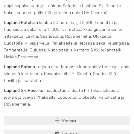
ohjelmapalveluyritys Lapland Safaris ja Lapland Ski Resorts.
Koko konserni työllistää yhteensä noin 1 950 henkeä.
Lapland Hotelsiin
kuuluu 20 hotellia, yli 2 600 huonetta ja
huoneistoa sekä reilu 11 000 ravintolapaikkaa ympäri Suomen:
Ylläksellä, Levillä, Saariselällä, Rovaniemellä, Oloksella,
Luostolla, Kilpisjärvellä, Pallaksella ja Hetassa sekä Helsingissä,
Tampereella, Oulussa, Kuopiossa ja Kartano & Kylpylähotelli
Haikko Porvoossa.
Lapland Safaris
tarjoaa ainutlaatuisia luontoaktiviteetteja Lapin
viidessä kohteessa: Rovaniemellä, Ylläksellä, Saariselällä,
Levillä ja Luostolla.
Lapland Ski Resorts
muodostuu viidestä hiihtokeskuksesta,
jotka sijaitsevat Ylläksellä, Luostolla, Oloksella, Pallaksella ja
Rovaniemellä.
Kotisivu