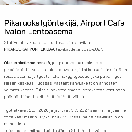
Pikaruokatyöntekijä, Airport Cafe
Ivalon Lentoasema
StaffPoint hakee Ivalon lentokentän kahvilaan
PIKARUOKATYÖNTEKIJÄÄ
talvikaudelle 2026-2027.
Olet etsimämme henkilö
, jos pidät kansainvälisestä
ympäristöstä. Voit olla aloitteleva tekijä tai konkari. Tärkeintä on
reipas asenne ja työote, joka näkyy työssäsi joka päivä myös
kiireen keskellä. Työssäsi vastaat kahvilakeittiön annosten
valmistuksesta. Tulet työskentelemään lentokentän keittiössä
pääsääntöisesti kello 9:00 ja 19:00 välillä
Työt alkavat 23.11.2026 ja jatkuvat 31.3.2027 saakka. Tarjoamme
töitä keskimäärin 112,5 tuntia/3 viikossa, myös osa-aikatyö on
mahdollista.
Työsuhde solmitaan työntekijän ja StaffPointin välille.