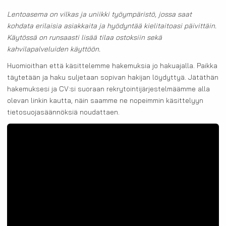
Lentoasema on vilkas ja uniikki työympäristö, jossa saat
kohdata erilaisia asiakkaita ja hyödyntää kielitaitoasi päivittäin.
Käytössä on runsaasti lisää tilaa ostoksiin sekä
kahvilapalveluiden käyttöön.
Huomioithan että käsittelemme hakemuksia jo hakuajalla. Paikka
täytetään ja haku suljetaan sopivan hakijan löydyttyä. Jätäthän
hakemuksesi ja CV:si suoraan rekrytointijärjestelmäämme alla
olevan linkin kautta, näin saamme ne nopeimmin käsittelyyn
tietosuojasäännöksiä noudattaen.