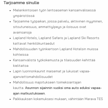
Tarjoamme sinulle
Mielenkiintoisen työn lentoaseman kansainvälisessä
ympäristössä
Tarjoamme työpaikan, joissa palvelu, aktiivinen myyminen,
sitoutuneisuus, ammattiylpeys ja iloisuus ovat
avainsanoja
Lapland Hotels, Lapland Safaris ja Lapland Ski Resorts
kattavat henkilökuntaedut
Mahdollisuuden työnkiertoon Lapland Hotelsin muissa
kohteissa
Kansainvälistä työkokemusta ja tilaisuuden kehittää
kielitaitoa
Lapin luonnonkauniit maisemat ja lukuisat vapaa-
ajanviettomahdollisuudet
Mahdollisuus majoitukseen toimeksiantajan
kautta.
Asunnon sijainnin vuoksi oma auto
eduksi vapaa-
ajan matkustukseen.
Palkkauksen kokemuksesi mukaan, vähintään Marava TES