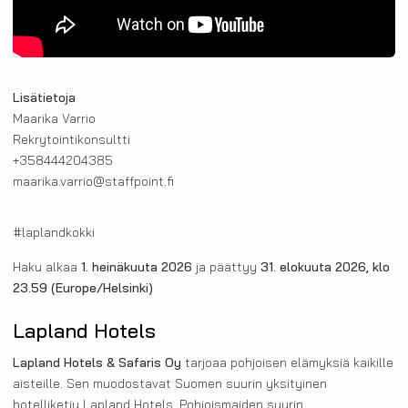
Lisätietoja
Maarika Varrio
Rekrytointikonsultti
+358444204385
maarika.varrio@staffpoint.fi
#laplandkokki
Haku alkaa
1. heinäkuuta 2026
ja päättyy
31. elokuuta 2026, klo
23.59
(Europe/Helsinki)
Lapland Hotels
Lapland Hotels & Safaris Oy
tarjoaa pohjoisen elämyksiä kaikille
aisteille. Sen muodostavat Suomen suurin yksityinen
hotelliketju Lapland Hotels, Pohjoismaiden suurin