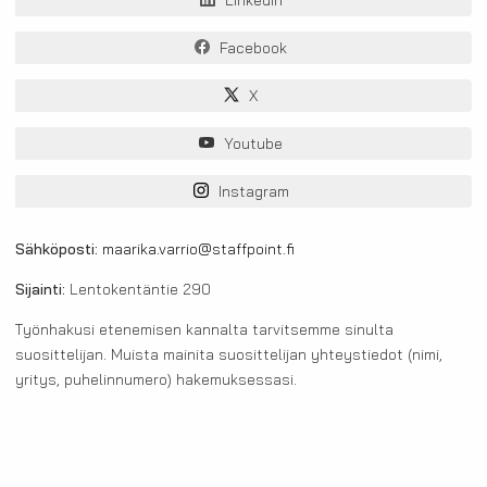
LinkedIn
Facebook
X
Youtube
Instagram
Sähköposti:
maarika.varrio@staffpoint.fi
Sijainti:
Lentokentäntie 290
Työnhakusi etenemisen kannalta tarvitsemme sinulta
suosittelijan. Muista mainita suosittelijan yhteystiedot (nimi,
yritys, puhelinnumero) hakemuksessasi.