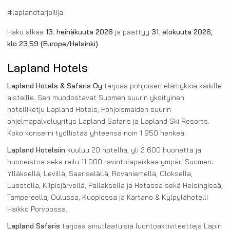
#laplandtarjoilija
Haku alkaa
13. heinäkuuta 2026
ja päättyy
31. elokuuta 2026,
klo 23.59
(Europe/Helsinki)
Lapland Hotels
Lapland Hotels & Safaris Oy
tarjoaa pohjoisen elämyksiä kaikille
aisteille. Sen muodostavat Suomen suurin yksityinen
hotelliketju Lapland Hotels, Pohjoismaiden suurin
ohjelmapalveluyritys Lapland Safaris ja Lapland Ski Resorts.
Koko konserni työllistää yhteensä noin 1 950 henkeä.
Lapland Hotelsiin
kuuluu 20 hotellia, yli 2 600 huonetta ja
huoneistoa sekä reilu 11 000 ravintolapaikkaa ympäri Suomen:
Ylläksellä, Levillä, Saariselällä, Rovaniemellä, Oloksella,
Luostolla, Kilpisjärvellä, Pallaksella ja Hetassa sekä Helsingissä,
Tampereella, Oulussa, Kuopiossa ja Kartano & Kylpylähotelli
Haikko Porvoossa.
Lapland Safaris
tarjoaa ainutlaatuisia luontoaktiviteetteja Lapin