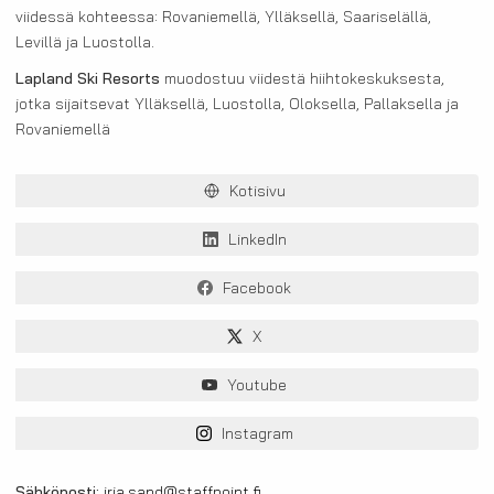
viidessä kohteessa: Rovaniemellä, Ylläksellä, Saariselällä,
Levillä ja Luostolla.
Lapland Ski Resorts
muodostuu viidestä hiihtokeskuksesta,
jotka sijaitsevat Ylläksellä, Luostolla, Oloksella, Pallaksella ja
Rovaniemellä
Kotisivu
LinkedIn
Facebook
X
Youtube
Instagram
Sähköposti:
irja.sand@staffpoint.fi