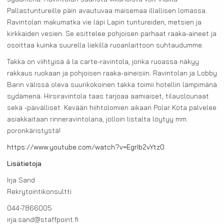
Pallastuntureille päin avautuvaa maisemaa illallisen lomassa.
Ravintolan makumatka vie läpi Lapin tuntureiden, metsien ja
kirkkaiden vesien. Se esittelee pohjoisen parhaat raaka-aineet ja
osoittaa kuinka suurella liekillä ruoanlaittoon suhtaudumme.
Takka on viihtyisä á la carte-ravintola, jonka ruoassa näkyy
rakkaus ruokaan ja pohjoisen raaka-aineisiin. Ravintolan ja Lobby
Barin välissä oleva suurikokoinen takka toimii hotellin lämpimänä
sydämenä. Hirsiravintola taas tarjoaa aamiaiset, tilauslounaat
sekä -päivälliset. Kevään hiihtolomien aikaan Polar Kota palvelee
asiakkaitaan rinneravintolana, jolloin listalta löytyy mm.
poronkäristystä!
https://www.youtube.com/watch?v=EgrIb2vYtz0
Lisätietoja
Irja Sand
Rekrytointikonsultti
044-7866005
irja.sand@staffpoint.fi