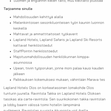
Suomen ja englannin kielen taito, muu kielitaito plussaa
Tarjoamme sinulle
Mahdollisuuden kehittyä alalla
Mielenkiintoisen sesonkiluonteisen työn kauniin luonnon
keskellä
Mahtavat ja ammattitaitoiset työkaverit
Lapland Hotels, Lapland Safaris ja Lapland Ski Resorts
kattavat henkilöstöedut
StaffPointin henkilöstöedut
Majoitusmahdollisuuden henkilökunnan kimppa-
asunnoissa
Upean, tiiviin työporukan, jonne moni palaa kausi kauden
jälkeen
Palkkauksen kokemuksesi mukaan, vähintään Marava tes
Lapland Hotels Olos on korkeatasoinen lomakohde Olos
tunturin juurella. Ravintola Takka on Lapland Hotels Oloksen
tasokas ala carte-ravintola. Sen suurikokoinen takka ravintolan
ja lobby baarin välissä toimii hotellin lämpimänä
sydämenä. Ravintolan suurista ikkunoista voit ihailla