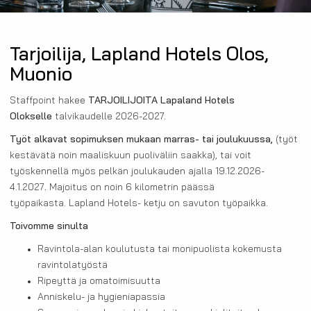
Tarjoilija, Lapland Hotels Olos,
Muonio
Staffpoint hakee
TARJOILIJOITA Lapaland Hotels
Olokselle
talvikaudelle 2026-2027.
Työt alkavat sopimuksen mukaan marras- tai joulukuussa,
(työt
kestävätä noin maaliskuun puoliväliin saakka), tai voit
työskennellä myös pelkän joulukauden ajalla 19.12.2026-
4.1.2027
.
Majoitus on noin 6 kilometrin päässä
työpaikasta. Lapland Hotels- ketju on savuton työpaikka.
Toivomme sinulta
Ravintola-alan koulutusta tai monipuolista kokemusta
ravintolatyöstä
Ripeyttä ja omatoimisuutta
Anniskelu- ja hygieniapassia