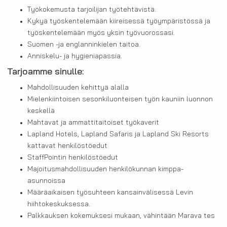
Työkokemusta tarjoilijan työtehtävistä.
Kykyä työskentelemään kiireisessä työympäristössä ja
työskentelemään myös yksin työvuorossasi.
Suomen -ja englanninkielen taitoa.
Anniskelu- ja hygieniapassia.
Tarjoamme sinulle:
Mahdollisuuden kehittyä alalla
Mielenkiintoisen sesonkiluonteisen työn kauniin luonnon
keskellä
Mahtavat ja ammattitaitoiset työkaverit
Lapland Hotels, Lapland Safaris ja Lapland Ski Resorts
kattavat henkilöstöedut
StaffPointin henkilöstöedut
Majoitusmahdollisuuden henkilökunnan kimppa-
asunnoissa
Määräaikaisen työsuhteen kansainvälisessä Levin
hiihtokeskuksessa.
Palkkauksen kokemuksesi mukaan, vähintään Marava tes