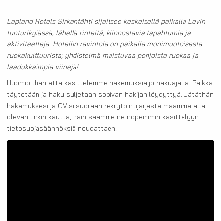
Lapland Hotels Sirkantähti sijaitsee keskeisellä paikalla Levin
tunturikylässä, lähellä rinteitä, kiinnostavia tapahtumia ja
aktiviteetteja. Hotellin ravintola on paikalla monimuotoisesta
ruokakulttuurista; yhdistelmä maistuvaa pohjoista ruokaa ja
laadukkaimpia viinejä!
Huomioithan että käsittelemme hakemuksia jo hakuajalla. Paikka
täytetään ja haku suljetaan sopivan hakijan löydyttyä. Jätäthän
hakemuksesi ja CV:si suoraan rekrytointijärjestelmäämme alla
olevan linkin kautta, näin saamme ne nopeimmin käsittelyyn
tietosuojasäännöksiä noudattaen.