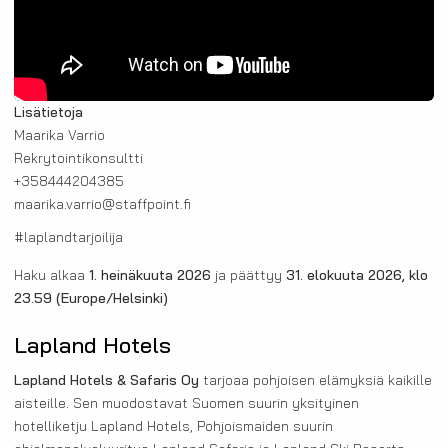
Lisätietoja
Maarika Varrio
Rekrytointikonsultti
+358444204385
maarika.varrio@staffpoint.fi
#laplandtarjoilija
Haku alkaa
1. heinäkuuta 2026
ja päättyy
31. elokuuta 2026, klo
23.59
(Europe/Helsinki)
Lapland Hotels
Lapland Hotels & Safaris Oy
tarjoaa pohjoisen elämyksiä kaikille
aisteille. Sen muodostavat Suomen suurin yksityinen
hotelliketju Lapland Hotels, Pohjoismaiden suurin