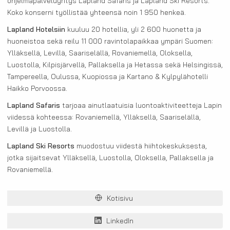
ohjelmapalveluyritys Lapland Safaris ja Lapland Ski Resorts.
Koko konserni työllistää yhteensä noin 1 950 henkeä.
Lapland Hotelsiin
kuuluu 20 hotellia, yli 2 600 huonetta ja
huoneistoa sekä reilu 11 000 ravintolapaikkaa ympäri Suomen:
Ylläksellä, Levillä, Saariselällä, Rovaniemellä, Oloksella,
Luostolla, Kilpisjärvellä, Pallaksella ja Hetassa sekä Helsingissä,
Tampereella, Oulussa, Kuopiossa ja Kartano & Kylpylähotelli
Haikko Porvoossa.
Lapland Safaris
tarjoaa ainutlaatuisia luontoaktiviteetteja Lapin
viidessä kohteessa: Rovaniemellä, Ylläksellä, Saariselällä,
Levillä ja Luostolla.
Lapland Ski Resorts
muodostuu viidestä hiihtokeskuksesta,
jotka sijaitsevat Ylläksellä, Luostolla, Oloksella, Pallaksella ja
Rovaniemellä.
Kotisivu
LinkedIn