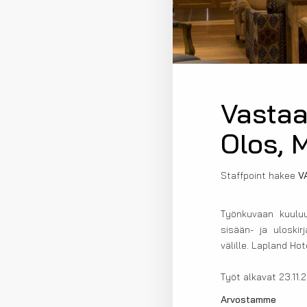
Vastaa
Olos, 
Staffpoint hakee
VA
Työnkuvaan kuuluu
sisään- ja uloskir
välille. Lapland Ho
Työt alkavat 23.11.
Arvostamme