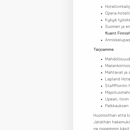
Hotellivirkai
Opera-hotell
Kykyä työske
Suomen ja en
fluent Finnish
Anniskelupas
Tarjoamme
Mahdollisuud
Mielenkiinto
Mahtavat ja 
Lapland Hote
StaffPointin
Majoitusmahd
Upean, tiivii
Palkkauksen 
Huomioithan että k
Jätäthän hakemukse
ne nopeimmin käsit