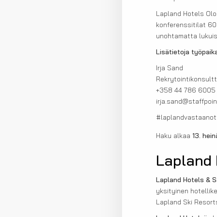
Lapland Hotels Olo
konferenssitilat 60
unohtamatta lukuisi
Lisätietoja työpaik
Irja Sand
Rekrytointikonsultt
+358 44 786 6005
irja.sand@staffpoint
#laplandvastaanot
Haku alkaa
13. hei
Lapland 
Lapland Hotels & S
yksityinen hotellik
Lapland Ski Resort