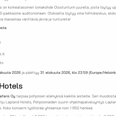
s on korkeatasoinen lomakohde Olostunturin juurella, josta löytyy up
0-paikkasine auditorioineen. Olokselta löytyy oma hiihtokeskus, eloku
a maisemaa värittäviä järviä ja tuntureita!
asta
i
.fi
to
näkuuta 2026
ja päättyy
31. elokuuta 2026, klo 23.59
(Europe/Helsink
Hotels
afaris Oy
tarjoaa pohjoisen elämyksiä kaikille aisteille. Sen muodos
etju Lapland Hotels, Pohjoismaiden suurin ohjelmapalveluyritys Laplan
s. Koko konserni työllistää yhteensä noin 1 950 henkeä.