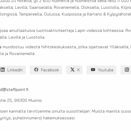
uluu 20 hotellia, yli 2 600 huonetta ja huoneistoa sekä reilu 11 000 
sellä, Levillä, Saariselällä, Rovaniemellä, Oloksella, Luostolla, Kilpis
singissä, Tampereella, Oulussa, Kuopiossa ja Kartano & Kylpylähotel
joaa ainutlaatuisia luontoaktiviteetteja Lapin viidessä kohteessa: Ro
llä, Levillä ja Luostolla.
s
muodostuu viidestä hiihtokeskuksesta, jotka sijaitsevat Ylläksellä, 
lla ja Rovaniemellä.
LinkedIn
Facebook
X
Youtube
nd@staffpoint.fi
ntie 25, 99300 Muonio
en kannalta tarvitsemme sinulta suosittelijan. Muista mainita suosit
 yritys, puhelinnumero) hakemuksessasi.