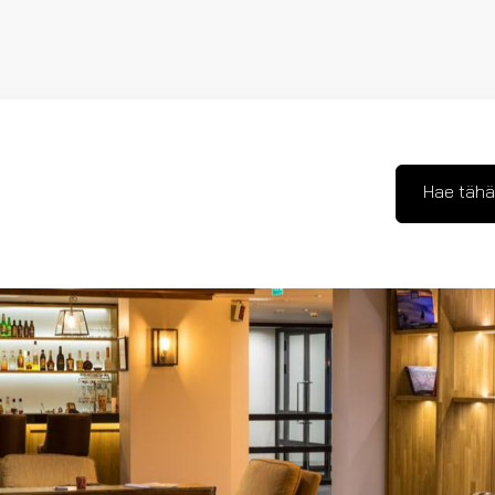
Hae tähä