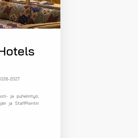
 Hotels
2026-2027.
ti- ja puhelintyö,
än ja StaffPointin