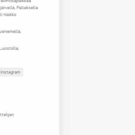
ravintolapaikkaa
järvellä, Pallaksella
li Haikko
vaniemellä,
Luostolla,
Instagram
telijan