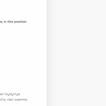
, in this position
jan löydyttyä.
autta, näin saamme