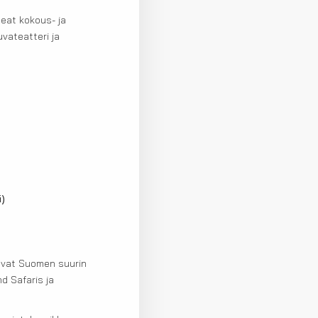
eat kokous- ja
vateatteri ja
i)
tavat Suomen suurin
d Safaris ja