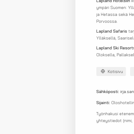
Lapland Hotelsiin
ku
ympäri Suomen: Ylläk
ja Hetassa sekä Hel
Porvoossa.
Lapland Safaris
tar
Ylläksellä, Saariselä
Lapland Ski Resort
Oloksella, Pallakse
Kotisivu
Sähköposti:
irja.sa
Sijainti:
Oloshotelli
Työnhakusi etenemis
yhteystiedot (nimi,