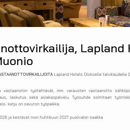
nottovirkailija, Lapland
Muonio
STAANOTTOVIRKAILIJOITA
Lapland Hotels Olokselle talvikaudelle 
 vastaanoton työtehtävät, mm. varausten vastaanotto sähköpos
jaus, laskutus sekä asiakaspalvelu. Työsuhde solmitaan työntekij
tels- ketju on savuton työpaikka.
2026 ja kestävät noin huhtikuun 2027 puoliväliin saakka