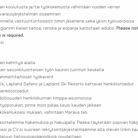
lijan koulutusta ja/tai työkokemusta vähintään vuoden verran
ivarausjärjestelmän osaaminen
nnellä vastuuntuntoisesti tiimin jäsenenä sekä yksin työvuoroissa
glannin kielen taitoa, ranska ja espanja katsotaan eduksi.
Please note
 is required.
si
en kehittyä alalla
isen sesonkiluonteisen työn kauniin luonnon keskellä
ammattitaitoiset työkaverit
ls, Lapland Safaris ja Lapland Ski Resorts kattavat henkilöstöedut
 henkilöstöedut
ollisuuden henkilökunnan kimppa-asunnoissa
n työporukan, jonne moni palaa kausi kauden jälkeen
kokemuksesi mukaan, vähintään Marava tes
äsittelemme hakemuksia jo hakuajalla. Paikka täytetään sopivan haki
si ja CV:si suoraan rekrytointijärjestelmäämme alla olevan linkin k
telyyn tietosuojasäännöksiä noudattaen.