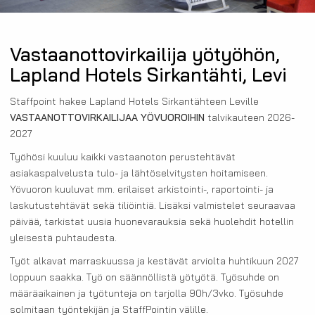
Vastaanottovirkailija yötyöhön,
Lapland Hotels Sirkantähti, Levi
Staffpoint hakee Lapland Hotels Sirkantähteen Leville
VASTAANOTTOVIRKAILIJAA YÖVUOROIHIN
talvikauteen 2026-
2027
Työhösi kuuluu kaikki vastaanoton perustehtävät
asiakaspalvelusta tulo- ja lähtöselvitysten hoitamiseen.
Yövuoron kuuluvat mm. erilaiset arkistointi-, raportointi- ja
laskutustehtävät sekä tiliöintiä. Lisäksi valmistelet seuraavaa
päivää, tarkistat uusia huonevarauksia sekä huolehdit hotellin
yleisestä puhtaudesta.
Työt alkavat marraskuussa ja kestävät arviolta huhtikuun 2027
loppuun saakka. Työ on säännöllistä yötyötä. Työsuhde on
määräaikainen ja työtunteja on tarjolla 90h/3vko. Työsuhde
solmitaan työntekijän ja StaffPointin välille.