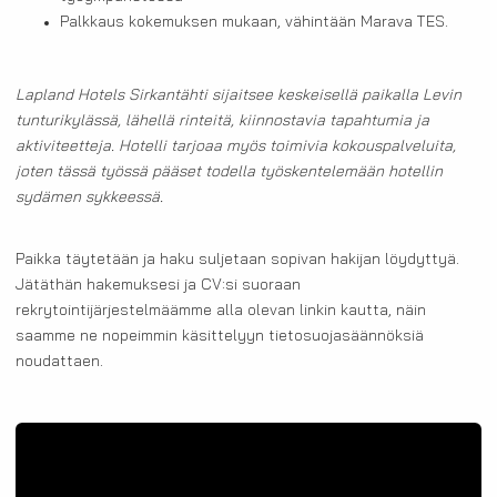
Palkkaus kokemuksen mukaan, vähintään Marava TES.
Lapland Hotels Sirkantähti sijaitsee keskeisellä paikalla Levin
tunturikylässä, lähellä rinteitä, kiinnostavia tapahtumia ja
aktiviteetteja. Hotelli tarjoaa myös toimivia kokouspalveluita,
joten tässä työssä pääset todella työskentelemään hotellin
sydämen sykkeessä.
Paikka täytetään ja haku suljetaan sopivan hakijan löydyttyä.
Jätäthän hakemuksesi ja CV:si suoraan
rekrytointijärjestelmäämme alla olevan linkin kautta, näin
saamme ne nopeimmin käsittelyyn tietosuojasäännöksiä
noudattaen.