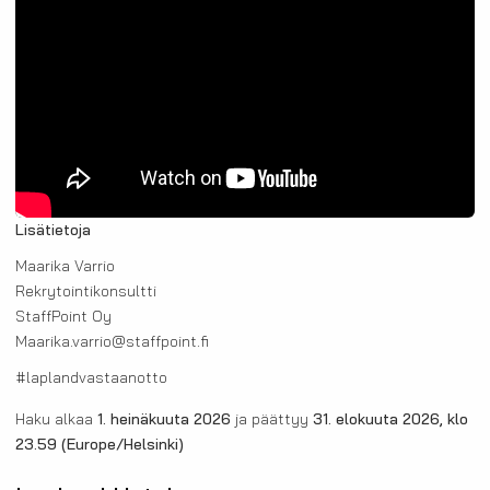
Lisätietoja
Maarika Varrio
Rekrytointikonsultti
StaffPoint Oy
Maarika.varrio@staffpoint.fi
#laplandvastaanotto
Haku alkaa
1. heinäkuuta 2026
ja päättyy
31. elokuuta 2026, klo
23.59
(Europe/Helsinki)