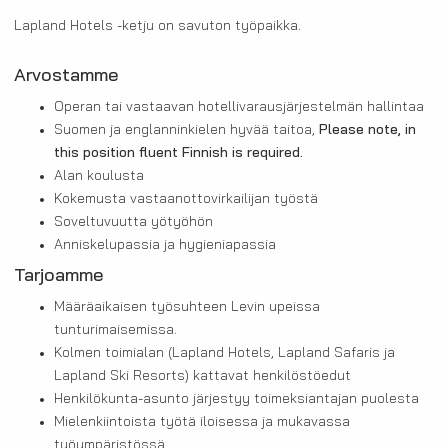
Lapland Hotels -ketju on savuton työpaikka.
A
rvostamme
Operan tai vastaavan hotellivarausjärjestelmän hallintaa
Suomen ja englanninkielen hyvää taitoa,
Please note, in
this position fluent Finnish is required.
Alan koulusta
Kokemusta vastaanottovirkailijan työstä
Soveltuvuutta yötyöhön
Anniskelupassia ja hygieniapassia
Tarjoamme
Määräaikaisen työsuhteen Levin upeissa
tunturimaisemissa.
Kolmen toimialan (Lapland Hotels, Lapland Safaris ja
Lapland Ski Resorts) kattavat henkilöstöedut
Henkilökunta-asunto järjestyy toimeksiantajan puolesta
Mielenkiintoista työtä iloisessa ja mukavassa
työympäristössä