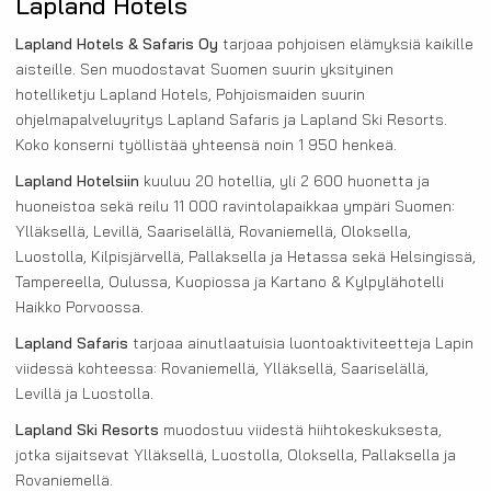
Lapland Hotels
Lapland Hotels & Safaris Oy
tarjoaa pohjoisen elämyksiä kaikille
aisteille. Sen muodostavat Suomen suurin yksityinen
hotelliketju Lapland Hotels, Pohjoismaiden suurin
ohjelmapalveluyritys Lapland Safaris ja Lapland Ski Resorts.
Koko konserni työllistää yhteensä noin 1 950 henkeä.
Lapland Hotelsiin
kuuluu 20 hotellia, yli 2 600 huonetta ja
huoneistoa sekä reilu 11 000 ravintolapaikkaa ympäri Suomen:
Ylläksellä, Levillä, Saariselällä, Rovaniemellä, Oloksella,
Luostolla, Kilpisjärvellä, Pallaksella ja Hetassa sekä Helsingissä,
Tampereella, Oulussa, Kuopiossa ja Kartano & Kylpylähotelli
Haikko Porvoossa.
Lapland Safaris
tarjoaa ainutlaatuisia luontoaktiviteetteja Lapin
viidessä kohteessa: Rovaniemellä, Ylläksellä, Saariselällä,
Levillä ja Luostolla.
Lapland Ski Resorts
muodostuu viidestä hiihtokeskuksesta,
jotka sijaitsevat Ylläksellä, Luostolla, Oloksella, Pallaksella ja
Rovaniemellä.