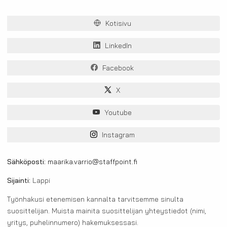
Kotisivu
LinkedIn
Facebook
X
Youtube
Instagram
Sähköposti:
maarika.varrio@staffpoint.fi
Sijainti:
Lappi
Työnhakusi etenemisen kannalta tarvitsemme sinulta
suosittelijan. Muista mainita suosittelijan yhteystiedot (nimi,
yritys, puhelinnumero) hakemuksessasi.